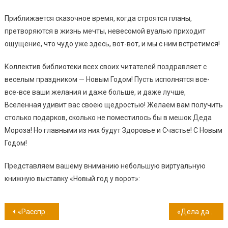
Приближается сказочное время, когда строятся планы,
претворяются в жизнь мечты, невесомой вуалью приходит
ощущение, что чудо уже здесь, вот-вот, и мы с ним встретимся!
Коллектив библиотеки всех своих читателей поздравляет с
веселым праздником — Новым Годом! Пусть исполнятся все-
все-все ваши желания и даже больше, и даже лучше,
Вселенная удивит вас своею щедростью! Желаем вам получить
столько подарков, сколько не поместилось бы в мешок Деда
Мороза! Но главными из них будут Здоровье и Счастье! С Новым
Годом!
Представляем вашему вниманию небольшую виртуальную
книжную выставку «Новый год у ворот»:
Навигация
«Расспрашивайте про меня у моих книг» — Джозеф Редьярд Киплинг (155 лет со дня рождения)
«Дела давно минувших дней, преданья старины глубокой…» 1 января — День памяти былинного богатыря Ильи Муромца