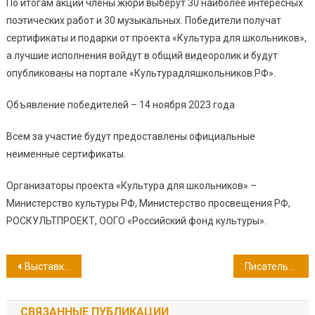
По итогам акции члены жюри выберут 30 наиболее интересных
поэтических работ и 30 музыкальных. Победители получат
сертификаты и подарки от проекта «Культура для школьников»,
а лучшие исполнения войдут в общий видеоролик и будут
опубликованы на портале «Культурадляшкольников.РФ».
Объявление победителей – 14 ноября 2023 года
Всем за участие будут предоставлены официальные
неименные сертификаты.
Организаторы проекта «Культура для школьников» –
Министерство культуры РФ, Министерство просвещения РФ,
РОСКУЛЬТПРОЕКТ, ООГО «Российский фонд культуры».
Навигация
Выставка «Эпохи просвещения»
Писатель-юбиляр 2023 года: 160 лет со дня рождения русского ученого-геолога Н.А. Обручева
по
СВЯЗАННЫЕ ПУБЛИКАЦИИ