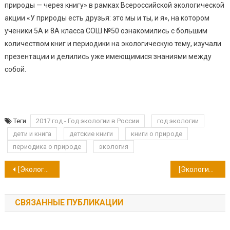
природы — через книгу» в рамках Всероссийской экологической
акции «У природы есть друзья: это мы и ты, и я», на котором
ученики 5А и 8А класса СОШ №50 ознакомились с большим
количеством книг и периодики на экологическую тему, изучали
презентации и делились уже имеющимися знаниями между
собой.
Теги
2017 год - Год экологии в России
год экологии
дети и книга
детские книги
книги о природе
периодика о природе
экология
Навигация
[Экологический вестник] Выпуск №1
[Экологический вестник] Выпуск №2
по
СВЯЗАННЫЕ ПУБЛИКАЦИИ
записям