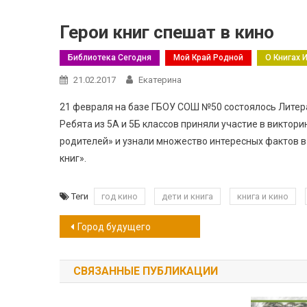
Герои книг спешат в кино
Библиотека Сегодня
Мой Край Родной
О Книгах 
21.02.2017
Екатерина
21 февраля на базе ГБОУ СОШ №50 состоялось Литерат
Ребята из 5А и 5Б классов приняли участие в виктор
родителей» и узнали множество интересных фактов в
книг».
Теги
год кино
дети и книга
книга и кино
Навигация
Город будущего
по
СВЯЗАННЫЕ ПУБЛИКАЦИИ
записям