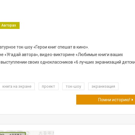
И Авторах
урное ток-шоу «Герои книг спешат в кино».
ине «Угадай автора», видео-викторине «Любимые книги ваших
 выступлении своих одноклассников «6 лучших экранизаций детск
книга на экране
проект
ток-шоу
экранизация
Помни историю!