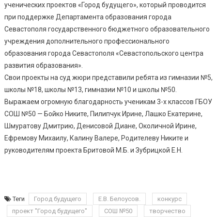
ученических проектов «Город будущего», который проводится
при поддержке Департамента образования города
Севастополя государственного бюджетного образовательного
учреждения дополнительного профессионального
образования города Севастополя «Севастопольского центра
развития образования».
Свои проекты на суд жюри представили ребята из гимназии №5,
школы №18, школы №13, гимназии №10 и школы №50.
Выражаем огромную благодарность ученикам 3-х классов ГБОУ
СОШ №50 — Бойко Никите, Пилипчук Ирине, Лашко Екатерине,
Шмуратову Дмитрию, Денисовой Диане, Околичной Ирине,
Ефремову Михаилу, Калину Валере, Родителеву Никите и
руководителям проекта Бритовой М.Б. и Зубрицкой Е.Н.
Теги
Город будущего
Е.В. Белоусов.
конкурс
проект "Город будущего"
СОШ №50
творчество