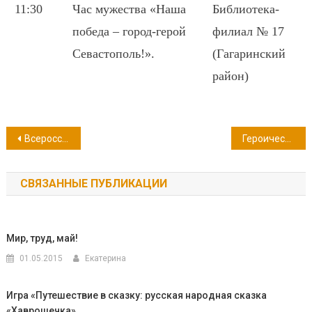
11:30
Час мужества «Наша
Библиотека-
победа – город-герой
филиал № 17
Севастополь!».
(Гагаринский
район)
Навигация
Всероссийская акция «Летопись сердец»
Героический Севастополь
по
СВЯЗАННЫЕ ПУБЛИКАЦИИ
записям
Мир, труд, май!
01.05.2015
Екатерина
Игра «Путешествие в сказку: русская народная сказка
«Хаврошечка»