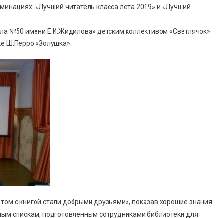
оминациях: «Лучший читатель класса лета 2019» и «Лучший
а №50 имени Е.И.Жидилова» детским коллективом «Светлячок»
е Ш.Перро «Золушка».
етом с книгой стали добрыми друзьями», показав хорошие знания
ным спискам, подготовленным сотрудниками библиотеки для