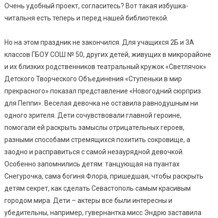
Очень удобный проект, согласитесь? Вот такая избушка-
читальня есть теперь и перед нашей библиотекой.
Но на этом праздник не закончился. Для учащихся 2Б и 3А
классов ГБОУ СОШ № 50, других детей, живущих в микрорайоне
и их близких родственников театральный кружок «Светлячок»
Детского Творческого Объединения «Ступеньки в мир
прекрасного» показал представление «Новогодний сюрприз
для Пеппи». Веселая девочка не оставила равнодушным ни
одного зрителя. Дети сочувствовали главной героине,
помогали ей раскрыть замыслы отрицательных героев,
разными способами стремящихся похитить сокровище, а
заодно и расправиться с самой незаурядной девочкой.
Особенно запомнились детям: танцующая на пуантах
Снегурочка, сама богиня Флора, пришедшая, чтобы раскрыть
детям секрет, как сделать Севастополь самым красивым
городом мира. Дети – актеры все были интересны и
убедительны, например, гувернантка мисс Эндрю заставила