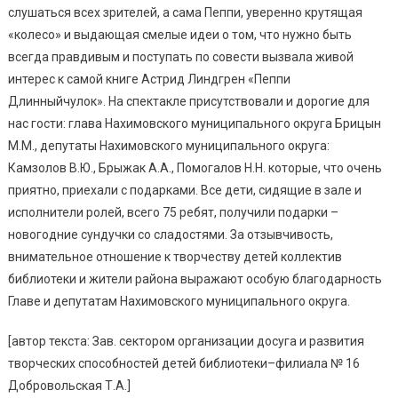
слушаться всех зрителей, а сама Пеппи, уверенно крутящая
«колесо» и выдающая смелые идеи о том, что нужно быть
всегда правдивым и поступать по совести вызвала живой
интерес к самой книге Астрид Линдгрен «Пеппи
Длинныйчулок». На спектакле присутствовали и дорогие для
нас гости: глава Нахимовского муниципального округа Брицын
М.М., депутаты Нахимовского муниципального округа:
Камзолов В.Ю., Брыжак А.А., Помогалов Н.Н. которые, что очень
приятно, приехали с подарками. Все дети, сидящие в зале и
исполнители ролей, всего 75 ребят, получили подарки –
новогодние сундучки со сладостями. За отзывчивость,
внимательное отношение к творчеству детей коллектив
библиотеки и жители района выражают особую благодарность
Главе и депутатам Нахимовского муниципального округа.
[автор текста: Зав. сектором организации досуга и развития
творческих способностей детей библиотеки–филиала № 16
Добровольская Т.А.]