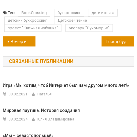
Теги
BookCrossing
буккроссинг
дети и книга
детский буккроссинг
Детское чтение
проект "Книжная избушка"
экопарк "Лукоморье"
Навигация
Вечер искусств
Город будущего
по
СВЯЗАННЫЕ ПУБЛИКАЦИИ
записям
Игра «Мы хотим, чтоб Интернет был нам другом много лет!»
08.02.2021
Наталья
Мировая паутина. История создания
08.02.2024
Юлия Владимировна
«Мы – севастопольцы!»