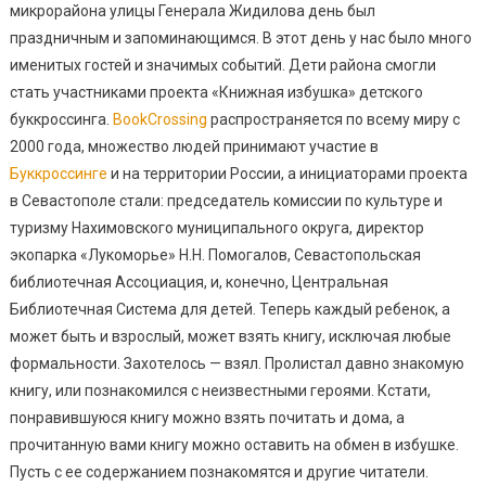
микрорайона улицы Генерала Жидилова день был
праздничным и запоминающимся. В этот день у нас было много
именитых гостей и значимых событий. Дети района смогли
стать участниками проекта «Книжная избушка» детского
буккроссинга.
BookCrossing
распространяется по всему миру с
2000 года, множество людей принимают участие в
Буккроссинге
и на территории России, а инициаторами проекта
в Севастополе стали: председатель комиссии по культуре и
туризму Нахимовского муниципального округа, директор
экопарка «Лукоморье» Н.Н. Помогалов, Севастопольская
библиотечная Ассоциация, и, конечно, Центральная
Библиотечная Система для детей. Теперь каждый ребенок, а
может быть и взрослый, может взять книгу, исключая любые
формальности. Захотелось — взял. Пролистал давно знакомую
книгу, или познакомился с неизвестными героями. Кстати,
понравившуюся книгу можно взять почитать и дома, а
прочитанную вами книгу можно оставить на обмен в избушке.
Пусть с ее содержанием познакомятся и другие читатели.