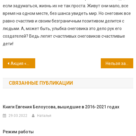
если задуматься, жизнь их не так проста. Живут они мало, все
время на одном месте, без шанса увидеть мир. Но снеговик все
равно счастлив и своим безграничным позитивом делится с
людьми. А, может быть, улыбка снеговика это дело рук его
создателей? Ведь лепят счастливых снеговиков счастливые
дети!
Навигация
Акция «Дарите книги с любовью – 2024»
Нельзя забыть…
по
СВЯЗАННЫЕ ПУБЛИКАЦИИ
записям
Книги Евгения Белоусова, вышедшие в 2016-2021 годах
29.03.2022
Наталья
Режим работы