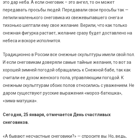
это дар неба. А если снеговик – это ангел, то он может
передавать просьбы людей. Передавали свои просьбы так —
лепили маленького снеговика из свежевыпавшего снега и
тихонько шептали ему свое желание. Верили, что как только
снежная фигурка растает, желание сразу будет доставлено на
небеса и вскоре исполнится.
Традиционно в России все снежные скульптуры имели свой пол.
И если снеговикам доверяли самые тайные желания, то вот за
хорошей зимней погодой обращались к Снежной бабе, так как
считали ее духом женского пола, управляющим погодой. К
снежным скульптурам обоих полов относились с уважением. Не
даром существуют русские выражения «мороз-батюшка»,
«зима-матушка».
Сегодня, 25 января, отмечается День счастливых
снеговиков.
«А бывают несчастные снеговики?» — спросите вы. Но, ведь,