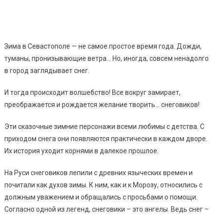
Зима в Севастополе — не самое простое время года. Дожди,
туманы, пронизывающие ветра… Но, иногда, совсем ненадолго
в город заглядывает снег.
И тогда происходит волшебство! Все вокруг замирает,
преображается и рождается желание творить… снеговиков!
Эти сказочные зимние персонажи всеми любимы с детства. С
приходом снега они появляются практически в каждом дворе.
Их история уходит корнями в далекое прошлое.
На Руси снеговиков лепили с древних языческих времен и
почитали как духов зимы. К ним, как и к Морозу, относились с
должным уважением и обращались с просьбами о помощи.
Согласно одной из легенд, снеговики – это ангелы. Ведь снег –