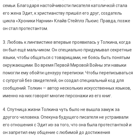
семьи. Благодаря настойчивости писателя католичкой стала
его жена Эдит, к христианству пришёл его друг, создатель
цикла «Хроники Нарнии» Клайв Стейплз Льюис. Правда, позже
он стал протестантом.
3. Любовь к лингвистике впервые проявилась у Толкина, когда
он был ещё мальчиком. Он специально придумывал секретные
языки, чтобы общаться с товарищами, не боясь быть понятым
окружающими. Во время Первой Мировой Войны эти навыки
помогли ему обойти цензуру переписки. Чтобы переписываться
с супругой без свидетелей, он создал специальный код для
сообщений. Толкин — автор нескольких искусственных языков,
именно на них говорят многие персонажи из его книг.
4. Спутница жизни Толкина чуть было не вышла замуж за
другого человека. Опекуна будущего писателя не устраивали
его отношения с Эдит из-за того, что она была протестанткой и
он запретил ему общение с любимой до достижения