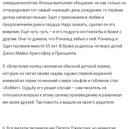
совершеннолетия. Юноша выполнил обещание, но как только он
отпраздновал тот самый «нужный» день рождения, то первым
делом написал письмо Эдит с признанием в любви и
предложением руки и сердца. Надо сказать, сделал он это
вовремя. Ещё чуть-чуть – и его подруга состояла бы в браке с
другим. Она-то думала, что Рональд забыл о ней. Рональд и
Эдит прожили вместе 55 лет. В браке родилось четверо детей:
Джон, Майкл, Кристофер и Присцилла.
5. «Властелин колец» возник из обычной детской сказки,
которую он читал своим чадам, однако первой изданной
книжкой из серии сочинений о мире эльфов и гоблинов стал
«Хоббит». Судьбу его решил случай — сам писатель не
относился всерьёз к этому своему произведению и развлекал
им своих друзей. Так повесть и вышла на своего издателя.
6. Все видели экранизацию Питера Джексона, но немногие