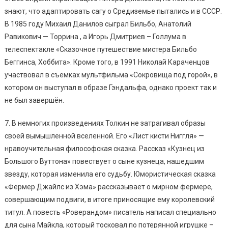
знают, что адаптировать сагу о Средиземье пытались и в СССР.
В 1985 году Михаил Данилов сыграл Бильбо, Анатолий
Равикович — Торрина , а Игорь Дмитриев – Голлума в
телеспектакле «Сказочное путешествие мистера Бильбо
Беггинса, Хоббита». Кроме того, в 1991 Николай Караченцов
участвовал в съемках мультфильма «Сокровища под горой», в
котором он выступал в образе Гэндальфа, однако проект так и
не был завершён.
7. В немногих произведениях Толкин не затрагивал образы
своей вымышленной вселенной. Его «Лист кисти Ниггля» —
нравоучительная философская сказка. Рассказ «Кузнец из
Большого Вуттона» повествует о сыне кузнеца, нашедшим
звезду, которая изменила его судьбу. Юмористическая сказка
«Фермер Джайлс из Хэма» рассказывает о мирном фермере,
совершающим подвиги, в итоге приносящие ему королевский
титул. А повесть «Роверандом» писатель написал специально
для сына Майкла, который тосковал по потерянной игрушке –