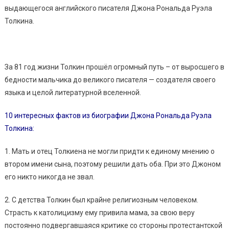
выдающегося английского писателя Джона Рональда Руэла
Толкина.
За 81 год жизни Толкин прошёл огромный путь – от выросшего в
бедности мальчика до великого писателя — создателя своего
языка и целой литературной вселенной.
10 интересных фактов из биографии Джона Рональда Руэла
Толкина:
1. Мать и отец Толкиена не могли придти к единому мнению о
втором имени сына, поэтому решили дать оба. При это Джоном
его никто никогда не звал.
2. С детства Толкин был крайне религиозным человеком.
Страсть к католицизму ему привила мама, за свою веру
постоянно подвергавшаяся критике со стороны протестантской