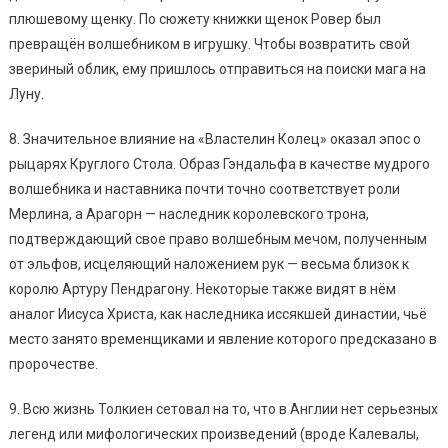
плюшевому щенку. По сюжету книжки щенок Ровер был
превращён волшебником в игрушку. Чтобы возвратить свой
звериный облик, ему пришлось отправиться на поиски мага на
Луну.
8. Значительное влияние на «Властелин Колец» оказал эпос о
рыцарях Круглого Стола. Образ Гэндальфа в качестве мудрого
волшебника и наставника почти точно соответствует роли
Мерлина, а Арагорн — наследник королевского трона,
подтверждающий свое право волшебным мечом, полученным
от эльфов, исцеляющий наложением рук — весьма близок к
королю Артуру Пендрагону. Некоторые также видят в нём
аналог Иисуса Христа, как наследника иссякшей династии, чьё
место занято временщиками и явление которого предсказано в
пророчестве.
9. Всю жизнь Толкиен сетовал на то, что в Англии нет серьезных
легенд или мифологических произведений (вроде Калевалы,