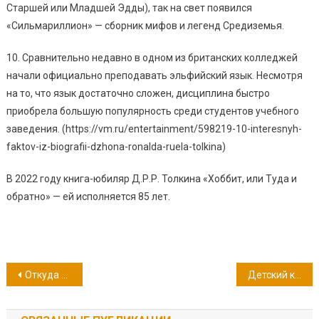
Старшей или Младшей Эдды), так на свет появился
«Сильмариллион» — сборник мифов и легенд Средиземья.
10. Сравнительно недавно в одном из британских колледжей
начали официально преподавать эльфийский язык. Несмотря
на то, что язык достаточно сложен, дисциплина быстро
приобрела большую популярность среди студентов учебного
заведения. (https://vm.ru/entertainment/598219-10-interesnyh-
faktov-iz-biografii-dzhona-ronalda-ruela-tolkina)
В 2022 году книга-юбиляр Д.Р.Р. Толкина «Хоббит, или Туда и
обратно» — ей исполняется 85 лет.
Навигация
Откуда приходит Новый год
Детский коллектив «Светлячок» представляет…
по