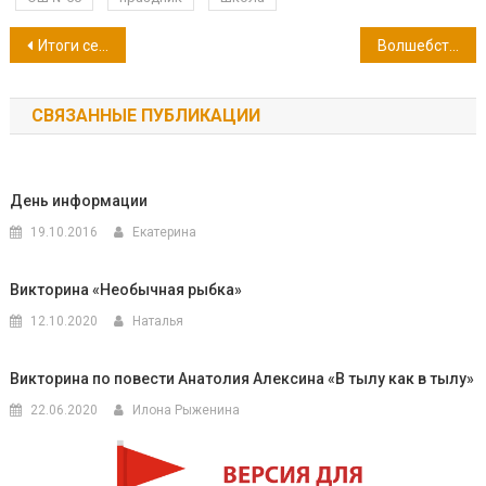
Навигация
Итоги семейного конкурса
Волшебство приходит в гости
по
СВЯЗАННЫЕ ПУБЛИКАЦИИ
записям
День информации
19.10.2016
Екатерина
Викторина «Необычная рыбка»
12.10.2020
Наталья
Викторина по повести Анатолия Алексина «В тылу как в тылу»
22.06.2020
Илона Рыженина