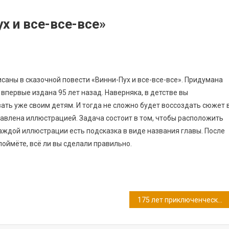
х и все-все-все»
саны в сказочной повести «Винни-Пух и все-все-все». Придумана
впервые издана 95 лет назад. Наверняка, в детстве вы
ать уже своим детям. И тогда не сложно будет воссоздать сюжет 
тавлена иллюстрацией. Задача состоит в том, чтобы расположить
аждой иллюстрации есть подсказка в виде названия главы. После
оймёте, всё ли вы сделали правильно.
175 лет приключенческому роману Александра Дюма «Граф Монте-Кристо»