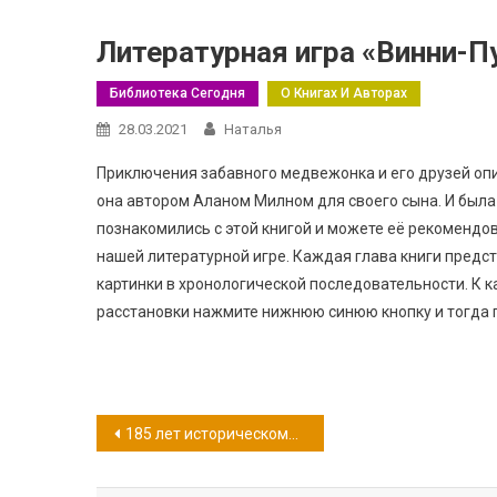
Литературная игра «Винни-Пу
Библиотека Сегодня
О Книгах И Авторах
28.03.2021
Наталья
Приключения забавного медвежонка и его друзей опи
она автором Аланом Милном для своего сына. И была 
познакомились с этой книгой и можете её рекомендов
нашей литературной игре. Каждая глава книги предс
картинки в хронологической последовательности. К к
расстановки нажмите нижнюю синюю кнопку и тогда п
Навигация
185 лет историческому роману А.С. Пушкина «Капитанская дочка»
по