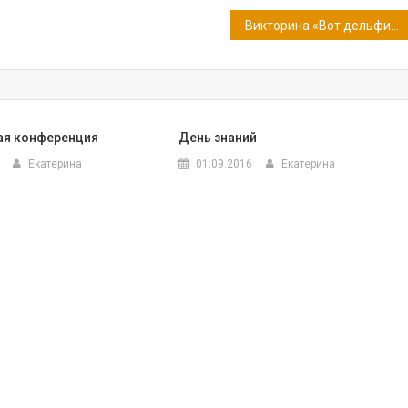
Викторина «Вот дельфины на волне — всем довольные вполне!» 23 июля — Всемирный день китов и дельфинов
ая конференция
День знаний
Екатерина
01.09.2016
Екатерина