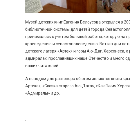
Музей детских книг Евгения Белоусова открылся в 2
библиотечной системы для детей города Севастопол
принималось с учётом большой работы, которую на п
краеведению и севастополеведению. Вот и в дни летн
детского лагеря «Артек» и горы Аю-Даг, Херсонеса, о
адмиралах, прославивших наше Отечество и много сд
наших читателей.
А поводом для разговора об этом являются книги кр
Артека», «Сказка старого Аю-Дага», «Как Гикия Херсо
«Адмиралы» и др.
.