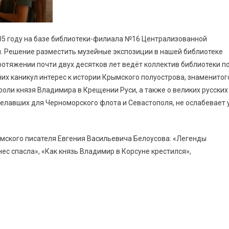
005 году на базе библиотеки-филиала №16 Централизованной
я. Решение разместить музейные экспозиции в нашей библиотеке
ротяжении почти двух десятков лет ведёт коллектив библиотеки п
их каникул интерес к истории Крымского полуострова, знаменитог
 роли князя Владимира в Крещении Руси, а также о великих русских
елавших для Черноморского флота и Севастополя, не ослабевает 
ымского писателя Евгения Васильевича Белоусова: «Легенды
нес спасла», «Как князь Владимир в Корсуне крестился»,