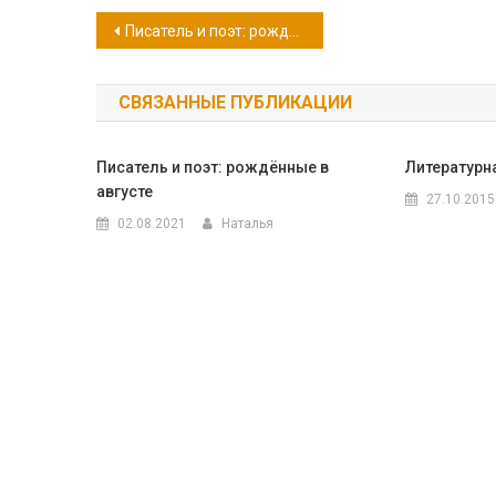
Навигация
Писатель и поэт: рожденные в июле
по
СВЯЗАННЫЕ ПУБЛИКАЦИИ
записям
Писатель и поэт: рождённые в
Литературн
августе
27.10.2015
02.08.2021
Наталья