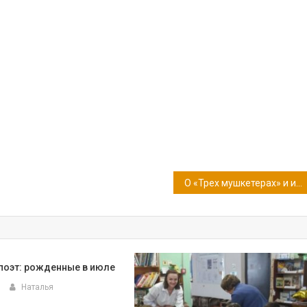
О «Трех мушкетерах» и их авторе
 поэт: рожденные в июле
Наталья