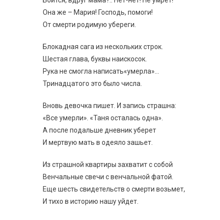
Она же – Мария! Господь, помоги!
От смерти родимую убереги.
Блокадная сага из нескольких строк.
Шестая глава, буквы наискосок.
Рука не смогла написать«умерла»…
Тринадцатого это было числа.
Вновь девочка пишет. И запись страшна:
«Все умерли». «Таня осталась одна».
А после подальше дневник уберет
И мертвую мать в одеяло зашьет.
Из страшной квартиры захватит с собой
Венчальные свечи с венчальной фатой.
Еще шесть свидетельств о смерти возьмет,
И тихо в историю нашу уйдет.