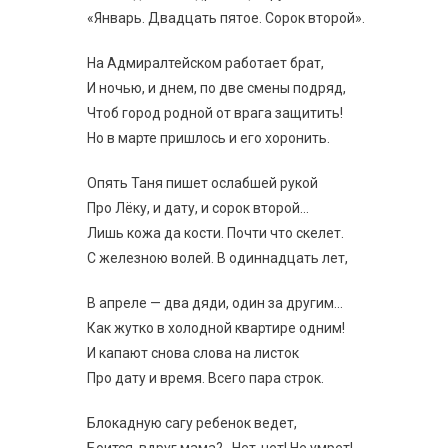
«Январь. Двадцать пятое. Сорок второй».
На Адмиралтейском работает брат,
И ночью, и днем, по две смены подряд,
Чтоб город родной от врага защитить!
Но в марте пришлось и его хоронить.
Опять Таня пишет ослабшей рукой
Про Лёку, и дату, и сорок второй…
Лишь кожа да кости. Почти что скелет.
С железною волей. В одиннадцать лет,
В апреле — два дяди, один за другим…
Как жутко в холодной квартире одним!
И капают снова слова на листок
Про дату и время. Всего пара строк.
Блокадную сагу ребенок ведет,
Боится, вдруг мама?.. Нет-нет! Не умрет!