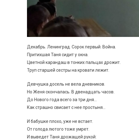
Декабрь. Ленинград. Сорок первый. Война.
Притихшая Таня сидит у окна.
Цветной карандаш в тонких пальцах дрожит.
Труп старшей сестры на кровати лежит.
Девчушка досель не вела дневников.
Но Женя скончалась. В двенадцать часов.
До Нового года всего за три дня…
Как страшно свисает с нее простыня…
И бабушке плохо, уже не встает.
От голода лютого тоже умрет.
И выведет Таня дрожащей рукой: