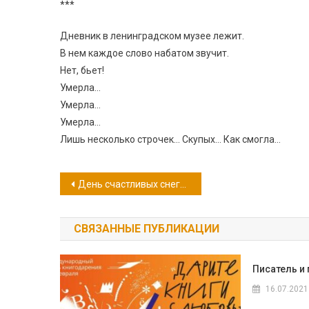
***
Дневник в ленинградском музее лежит.
В нем каждое слово набатом звучит.
Нет, бьет!
Умерла…
Умерла…
Умерла…
Лишь несколько строчек… Скупых… Как смогла…
Навигация
День счастливых снеговиков
по
СВЯЗАННЫЕ ПУБЛИКАЦИИ
записям
Писатель и
16.07.2021