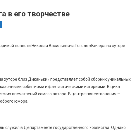
га в его творчестве
торимой повести Николая Васильевича Гоголя «Вечера на хуторе
на хуторе близ Диканьки» представляет собой сборник уникальных
казочными событиями и фантастическими историями. В цикл
детских впечатлений самого автора. В центре повествования —
доброго юмора.
оль служил в Департаменте государственного хозяйства. Однако