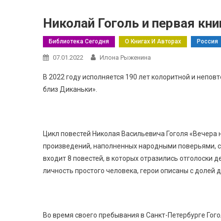
Николай Гоголь и первая кни
Библиотека Сегодня
О Книгах И Авторах
Россия
07.01.2022
Илона Рыженина
В 2022 году исполняется 190 лет колоритной и непов
близ Диканьки».
Цикл повестей Николая Васильевича Гоголя «Вечера 
произведений, наполненных народными поверьями, с
входит 8 повестей, в которых отразились отголоски 
личность простого человека, герои описаны с долей 
Во время своего пребывания в Санкт-Петербурге Гог