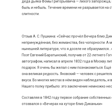
деда дьяка Фомы Григорьевича — лихого запорожца, 
быль и небыль. Течение времени не разрывается на 
слитности.
Отзыв А. С. Пушкина: «Сейчас прочёл Вечера близ Ди
непринуждённая, без жеманства, без чопорности. А м
нынешней литературе, что я доселе не образумился…
Поэт Евгений Баратынский, получив от 22-летнего Го
автографом, написал в апреле 1832 года в Москву ли
подарок. Я очень бы желал с ним познакомиться. Ещё 
она великая редкость. Яновский — человек с решитель
вкуса. Во многих местах в нём виден наблюдатель, и 
Нашего полку прибыло: это заключение немножко нес
Составляя в 1842 году первое собрание собственных с
отозвался о «Вечерах на хуторе близ Диканьки»