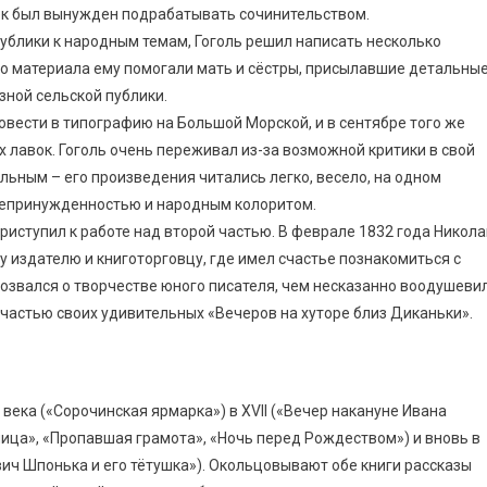
век был вынужден подрабатывать сочинительством.
ублики к народным темам, Гоголь решил написать несколько
го материала ему помогали мать и сёстры, присылавшие детальны
зной сельской публики.
овести в типографию на Большой Морской, и в сентябре того же
х лавок. Гоголь очень переживал из-за возможной критики в свой
льным – его произведения читались легко, весело, на одном
непринужденностью и народным колоритом.
риступил к работе над второй частью. В феврале 1832 года Никола
 издателю и книготорговцу, где имел счастье познакомиться с
озвался о творчестве юного писателя, чем несказанно воодушеви
й частью своих удивительных «Вечеров на хуторе близ Диканьки».
века («Сорочинская ярмарка») в XVII («Вечер накануне Ивана
енница», «Пропавшая грамота», «Ночь перед Рождеством») и вновь в
ович Шпонька и его тётушка»). Окольцовывают обе книги рассказы