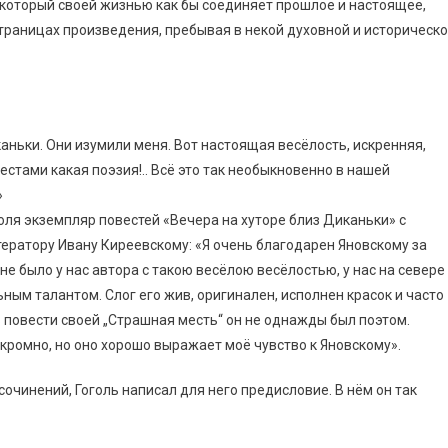
который своей жизнью как бы соединяет прошлое и настоящее,
страницах произведения, пребывая в некой духовной и историческ
каньки. Они изумили меня. Вот настоящая весёлость, искренняя,
естами какая поэзия!.. Всё это так необыкновенно в нашей
»
голя экземпляр повестей «Вечера на хуторе близ Диканьки» с
тератору Ивану Киреевскому: «Я очень благодарен Яновскому за
не было у нас автора с такою весёлою весёлостью, у нас на севере
ным талантом. Слог его жив, оригинален, исполнен красок и часто
в повести своей „Страшная месть“ он не однажды был поэтом.
кромно, но оно хорошо выражает моё чувство к Яновскому».
очинений, Гоголь написал для него предисловие. В нём он так