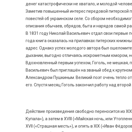
денег катастрофически не хватало, и молодой чело
Заметив повышенный интерес передовой питерской п
повестей об украинском селе. Со сбором необходимо
описания обычаев, обрядов, быта и нарядов самой ра
В 1831 году Николай Васильевич отдал свои первые п
года книга оказалась на прилавках питерских книжны
адрес. Однако успех молодого автора был ошеломите
дыхании, выгодно отличаясь искрометным юмором, 
Вдохновленный первым успехом, Гоголь, не мешкая, п
Васильевич был приглашён на званый обед к крупному
Александром Пушкиным. Великий поэт очень тепло от
его. Спустя месяц Гоголь закончил работу над второ
Действие произведения свободно переносится из XIX 
Купала»), а затем в XVIII («Майская ночь, или Утопл
XVII («Страшная месть»), и опять в XIX («Иван Фёдор