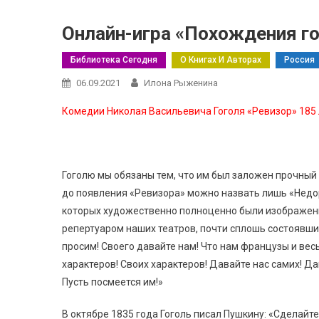
Онлайн-игра «Похождения г
Библиотека Сегодня
О Книгах И Авторах
Россия
06.09.2021
Илона Рыженина
Комедии Николая Васильевича Гоголя «Ревизор» 185 
Гоголю мы обязаны тем, что им был заложен прочный
до появления «Ревизора» можно назвать лишь «Недор
которых художественно полноценно были изображены
репертуаром наших театров, почти сплошь состоявшим
просим! Своего давайте нам! Что нам французы и вес
характеров! Своих характеров! Давайте нас самих! Да
Пусть посмеется им!»
В октябре 1835 года Гоголь писал Пушкину: «Сделайт