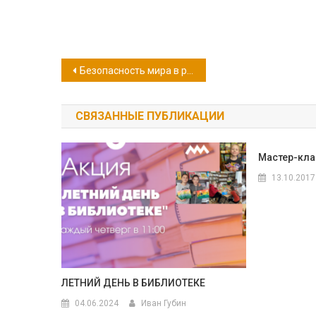
Навигация
Безопасность мира в руках каждого из нас. 3 сентября — День солидарности в борьбе с терроризмом
по
СВЯЗАННЫЕ ПУБЛИКАЦИИ
записям
Мастер-кла
13.10.2017
ЛЕТНИЙ ДЕНЬ В БИБЛИОТЕКЕ
04.06.2024
Иван Губин