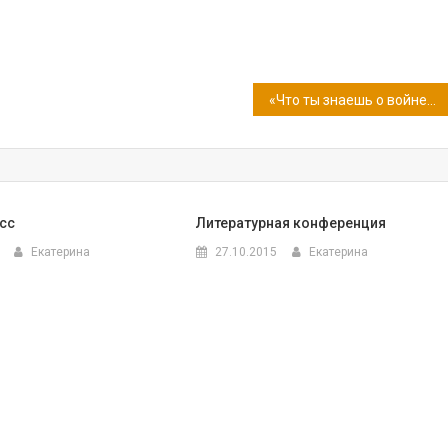
«Что ты знаешь о войне?» (9 сентября — Международный день памяти жертв фашизма)
сс
Литературная конференция
Екатерина
27.10.2015
Екатерина