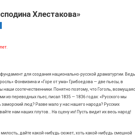
осподина Хлестакова»
лет.
 фундамент для создания национально-русской драматургии. Вед
осль» Фонвизина и «Горе от ума» Грибоедова — две пьесы, в
 наши соотечественники. Понятно поэтому, что Гоголь, возмущая
и из переводных пьес, писал 1835 — 1836 годах: «Русского мы
ь заморский люд? Разве мало у нас нашего народа? Русских
вайте нам наших плутов… На сцену их! Пусть видит их весь народ!
е милость, дайте какой-нибудь сюжет, хоть какой-нибудь смешной