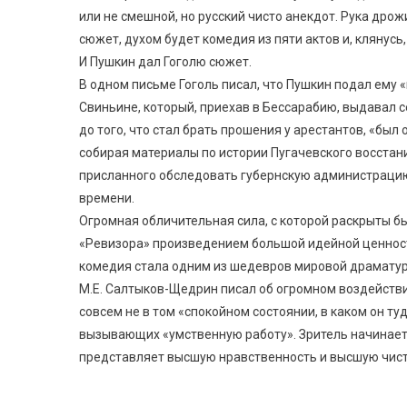
или не смешной, но русский чисто анекдот. Рука др
сюжет, духом будет комедия из пяти актов и, клянусь
И Пушкин дал Гоголю сюжет.
В одном письме Гоголь писал, что Пушкин подал ему 
Свиньине, который, приехав в Бессарабию, выдавал с
до того, что стал брать прошения у арестантов, «был 
собирая материалы по истории Пугачевского восстани
присланного обследовать губернскую администрацию.
времени.
Огромная обличительная сила, с которой раскрыты б
«Ревизора» произведением большой идейной ценнос
комедия стала одним из шедевров мировой драматур
М.Е. Салтыков-Щедрин писал об огромном воздействии
совсем не в том «спокойном состоянии, в каком он т
вызывающих «умственную работу». Зритель начинает 
представляет высшую нравственность и высшую чист