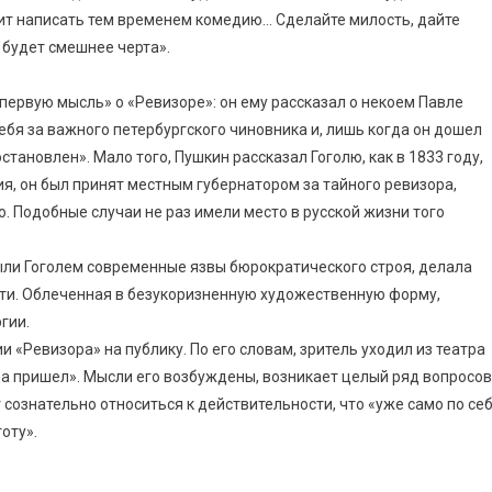
ожит написать тем временем комедию… Сделайте милость, дайте
, будет смешнее черта».
«первую мысль» о «Ревизоре»: он ему рассказал о некоем Павле
ебя за важного петербургского чиновника и, лишь когда он дошел
остановлен». Мало того, Пушкин рассказал Гоголю, как в 1833 году,
я, он был принят местным губернатором за тайного ревизора,
 Подобные случаи не раз имели место в русской жизни того
ыли Гоголем современные язвы бюрократического строя, делала
ти. Облеченная в безукоризненную художественную форму,
гии.
 «Ревизора» на публику. По его словам, зритель уходил из театра
уда пришел». Мысли его возбуждены, возникает целый ряд вопросов
сознательно относиться к действительности, что «уже само по се
оту».