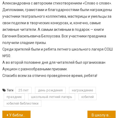
Александровна с авторским стихотворением «Слово о слове».
Дипломами, грамотами и благодарностями были награждены
участники театрального коллектива, мастерицы и умельцы за
свои поделки в творческих конкурсах, и, конечно, самые
активные читатели. А самым активным в подарок — книги
Евгения Васильевича Белоусова. Все участники праздника
получили сладкие призы.
Среди зрителей были и ребята летнего школьного лагеря СОШ
№50.
А во второй половине дня для читателей был организован
Аукцион с разнообразными призами.
Спасибо всем за отлично проведённое время, ребята!
Теги
25 лет
день рождения
награждение
праздник
школьный летний лагерь
юбилей
юбилей библиотеки
Навигация
У библиотеки юбилей!
В школу вместе!