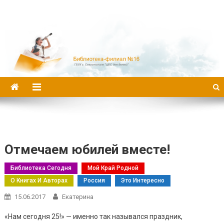
Библиотека-филиал №16
Отмечаем юбилей вместе!
Библиотека Сегодня
Мой Край Родной
О Книгах И Авторах
Россия
Это Интересно
15.06.2017
Екатерина
«Нам сегодня 25!» — именно так назывался праздник,