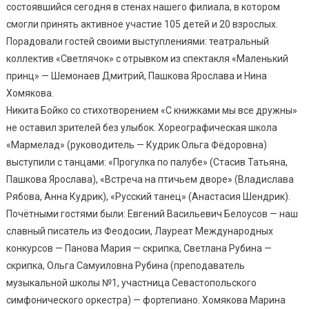
состоявшийся сегодня в стенах нашего филиала, в котором
смогли принять активное участие 105 детей и 20 взрослых.
Порадовали гостей своими выступлениями: театральный
коллектив «Светлячок» с отрывком из спектакля «Маленький
принц» — Шемонаев Дмитрий, Пашкова Ярослава и Нина
Хомякова.
Никита Бойко со стихотворением «С книжками мы все дружны»
не оставил зрителей без улыбок. Хореографическая школа
«Мармелад» (руководитель — Кудрик Ольга Фёдоровна)
выступили с танцами: «Прогулка по палубе» (Стасив Татьяна,
Пашкова Ярослава), «Встреча на птичьем дворе» (Владислава
Рябова, Анна Кудрик), «Русский танец» (Анастасия Шендрик).
Почётными гостями были: Евгений Васильевич Белоусов — наш
славный писатель из Феодосии, Лауреат Международных
конкурсов — Панова Мария — скрипка, Светлана Рубина —
скрипка, Ольга Самуиловна Рубина (преподаватель
музыкальной школы №1, участница Севастопольского
симфонического оркестра) — фортепиано. Хомякова Марина