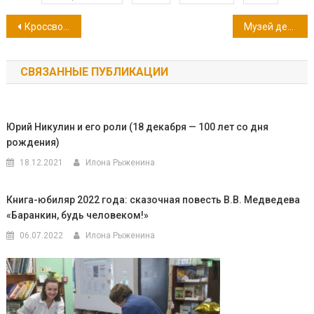
Навигация
Кроссворд «Ловись рыбка — большая и маленькая!»
Музей детских книг Евгения Белоусова
по
СВЯЗАННЫЕ ПУБЛИКАЦИИ
записям
Юрий Никулин и его роли (18 декабря — 100 лет со дня
рождения)
18.12.2021
Илона Рыженина
Книга-юбиляр 2022 года: сказочная повесть В.В. Медведева
«Баранкин, будь человеком!»
06.07.2022
Илона Рыженина