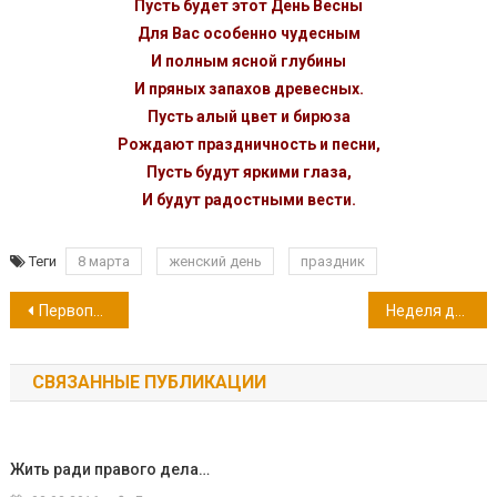
Пусть будет этот День Весны
Для Вас особенно чудесным
И полным ясной глубины
И пряных запахов древесных.
Пусть алый цвет и бирюза
Рождают праздничность и песни,
Пусть будут яркими глаза,
И будут радостными вести.
Теги
8 марта
женский день
праздник
Навигация
Первопроходцы во льдах
Неделя детской и юношеской книги
по
СВЯЗАННЫЕ ПУБЛИКАЦИИ
записям
Жить ради правого дела…