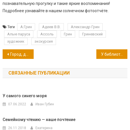
познавательную прогулку и такие яркие воспоминания!
Подробнее узнавайте в нашем солнечном фотоотчёте.
Теги
А.Грин
Адеев В.В.
Александр Грин
Алые паруса
Ассоль
Грин
Гриневский
художник
экскурсия
Навигация
Город, достойный поклонения!
У библиотеки юбилей!
по
СВЯЗАННЫЕ ПУБЛИКАЦИИ
записям
У самого синего моря
07.06.2022
Иван Губин
Семейному чтению — наше почтение
26.11.2018
Екатерина