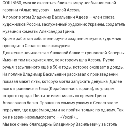
СОШ №50, смогли оказаться ближе к миру необыкновенной
героини «Алых парусов» — милой Ассоль.
А помог в этом Владимир Васильевич Адеев — член союза
художников России, заслуженный художник Украины, создатель
музейной комнаты Александра Грина.
Кроме работы в собственноручно созданном музее, художник
проводит в Севастополе экскурсии.
Движение начинается с Ушаковой балки — гриновской Каперны.
Именно там находится лес, по которому шла Ассоль. Русло
ручья, засыпанного ещё в 50-е годы, которое оживает в дождь.
На поляне Владимир Васильевич рассказал о произведении,
показал макет яхты, которую могла запускать девушка. Далее
все отправились в Лисс (Корабельная сторона), по улицам
старого города. Почти не изменилась со времён Грина
Аполлонова балка. Прошли по самому узкому в Севастополе
переулку, где вдвоём рядом и не пройти, только по одному. Так
он и назван незамысловато — «Узкий»…
Мы все очень благодарны Владимиру Васильевичу за столь