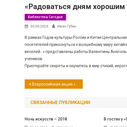
«Радоваться дням хорошим 
Библиотека Сегодня
30.09.2024
Иван Губин
В рамках Годов культуры России и Китая Центральная
посетителей прикоснуться к волшебному миру китай
веселей…» представлены работы Валентины Анатолье
учеников.
Приоткройте секреты и окунитесь в мир стихий, иеро
Навигация
Всероссийская акция «Во славу русского гения»
по
СВЯЗАННЫЕ ПУБЛИКАЦИИ
записям
Ночь искусств — 2018
В гостях у 