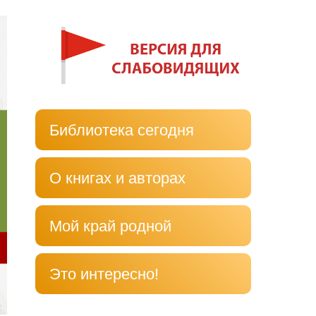
Библиотека сегодня
О книгах и авторах
Мой край родной
Это интересно!