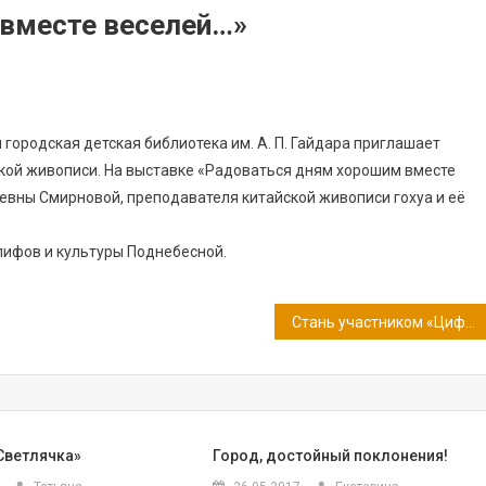
вместе веселей…»
 городская детская библиотека им. А. П. Гайдара приглашает
ской живописи. На выставке «Радоваться дням хорошим вместе
вны Смирновой, преподавателя китайской живописи гохуа и её
глифов и культуры Поднебесной.
Стань участником «Цифрового Диктанта 2024»
«Светлячка»
Город, достойный поклонения!