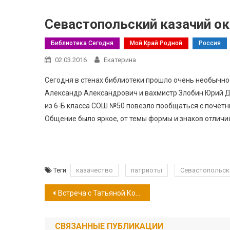
Севастопольский казачий ок
Библиотека Сегодня
Мой Край Родной
Россия
02.03.2016
Екатерина
Сегодня в стенах библиотеки прошло очень необычн
Александр Александрович и вахмистр Злобин Юрий Д
из 6-Б класса СОШ №50 повезло пообщаться с почётн
Общение было яркое, от темы формы и знаков отличи
Теги
казачество
патриоты
Севастопольски
Навигация
Встреча с Татьяной Корниенко
по
СВЯЗАННЫЕ ПУБЛИКАЦИИ