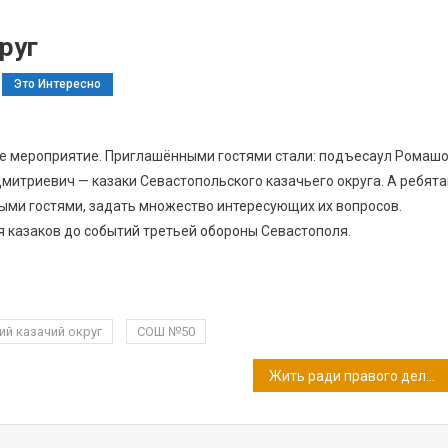
руг
Это Интересно
ое мероприятие. Приглашёнными гостями стали: подъесаул Ромаш
митриевич — казаки Севастопольского казачьего округа. А ребят
ыми гостями, задать множество интересующих их вопросов.
я казаков до событий третьей обороны Севастополя.
й казачий округ
СОШ №50
Жить ради правого дела…