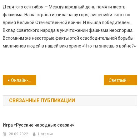
Девятого сентября — Международный день памяти жертв
фашизма. Наша страна испила чашу горя, лишений и тягот во
время Великой Отечественной войны. И вышла победителем.
Вклад советского народа в уничтожении фашизма неоспорим.
Вспомним же некоторые факты этой освободительной борьбы
миллионов людей в нашей викторине «Что ты знаешь о войне?»
Навигация
Онлайн-игра «Похождения господина Хлестакова»
Светлый источник любви и добра: сестра милосердия Даша Севастопольская
по
СВЯЗАННЫЕ ПУБЛИКАЦИИ
записям
Игра «Русские народные сказки»
20.09.2022
Наталья