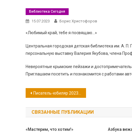
Библиотека Сегодня
15.07.2023
Борис Христофоров
«Любимый край, тебе я посвящаю…»
Центральная городская детская библиотека им. А. П.
персональную выставку Валерия Якубова, члена Про
Невероятные крымские пейзажи и достопримечатель
Приглашаем посетить и познакомится с работами авт
Навигация
Писатель-юбиляр 2023 года: Валентин Саввич Пикуль
по
СВЯЗАННЫЕ ПУБЛИКАЦИИ
записям
«Мастерим, что хотим!»
Азбука веж