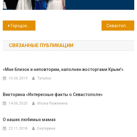
Навигация
Городская выставка творческих работ «Лоскутные зарисовки»
Севастополь в мае 1944 года
по
СВЯЗАННЫЕ ПУБЛИКАЦИИ
записям
«Мне близок и неповторим, наполнен восторгами Крым!»
10.06.2019
Татьяна
Викторина «Интересные факты о Севастополе»
14.06.2020
Илона Рыженина
О наших любимых мамах
22.11.2018
Екатерина