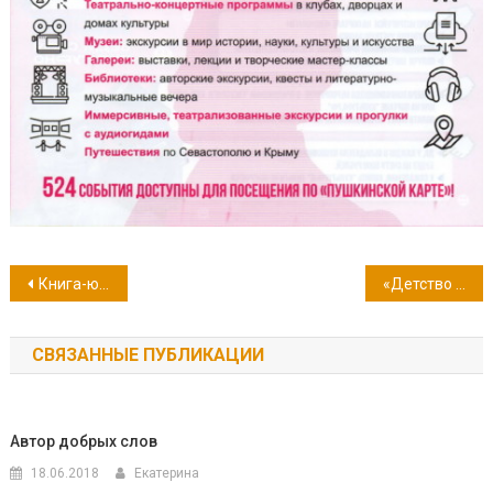
Навигация
Книга-юбиляр 2023 года: 145 лет роману «Пятнадцатилетний капитан» Жюля Верна
«Детство – радуга цветов»
по
СВЯЗАННЫЕ ПУБЛИКАЦИИ
записям
Автор добрых слов
18.06.2018
Екатерина