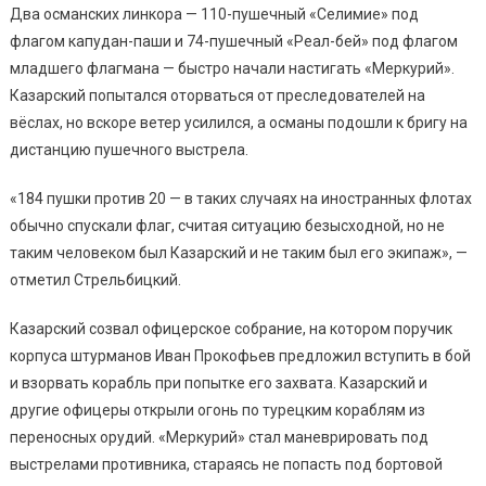
Два османских линкора — 110-пушечный «Селимие» под
флагом капудан-паши и 74-пушечный «Реал-бей» под флагом
младшего флагмана — быстро начали настигать «Меркурий».
Казарский попытался оторваться от преследователей на
вёслах, но вскоре ветер усилился, а османы подошли к бригу на
дистанцию пушечного выстрела.
«184 пушки против 20 — в таких случаях на иностранных флотах
обычно спускали флаг, считая ситуацию безысходной, но не
таким человеком был Казарский и не таким был его экипаж», —
отметил Стрельбицкий.
Казарский созвал офицерское собрание, на котором поручик
корпуса штурманов Иван Прокофьев предложил вступить в бой
и взорвать корабль при попытке его захвата. Казарский и
другие офицеры открыли огонь по турецким кораблям из
переносных орудий. «Меркурий» стал маневрировать под
выстрелами противника, стараясь не попасть под бортовой