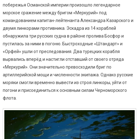
побережья Османской империи произошло легендарное
морское сражение между бригом «Меркурий» под
командованием капитан-лейтенанта Александра Казарского и
двумя линкорами противника. Эскадра из 14 кораблей
обнаружила три русских судна в районе пролива Босфор и
пустилась за ними в погоню. Быстроходные «Штандарт» и
«Орфей» ушли от преследования. Два турецких корабля
вырвались вперёд и настигли отставший от своего отряда
«Меркурий». Они значительно превосходили бриг по
артиллерийской мощи и численности экипажа. Однако русские
моряки смогли временно вывести из строя линкоры, уйти от
погони и присоединиться к основным силам Черноморского
флота.