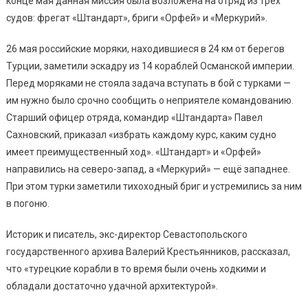
конце мая данная миссия была возложена на отряд из трёх
судов: фрегат «Штандарт», бриги «Орфей» и «Меркурий».
26 мая российские моряки, находившиеся в 24 км от берегов
Турции, заметили эскадру из 14 кораблей Османской империи.
Перед моряками не стояла задача вступать в бой с турками —
им нужно было срочно сообщить о неприятеле командованию.
Старший офицер отряда, командир «Штандарта» Павел
Сахновский, приказал «избрать каждому курс, каким судно
имеет преимущественный ход». «Штандарт» и «Орфей»
направились на северо-запад, а «Меркурий» — ещё западнее.
При этом турки заметили тихоходный бриг и устремились за ним
в погоню.
Историк и писатель, экс-директор Севастопольского
государственного архива Валерий Крестьянников, рассказал,
что «турецкие корабли в то время были очень ходкими и
обладали достаточно удачной архитектурой».