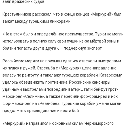
залп вражеских судов.
Крестьянников рассказал, что в конце концов «Меркурий» был
зажат между турецкими линкорами.
«Но в этом было и определённое преимущество. Турки не могли
использовать в полную силу свои пушки из-за мёртвой зоны и
боязни попасть друг в друга», — подчеркнул эксперт.
Российские моряки на призывы сдаться отвечали выстрелами
из пушек и ружей. Стрельба с «Меркурия» целенаправленно
велась по рангоуту и такелажу турецких кораблей. Казарскому
удалось обездвижить противника. Российские канониры
удачными выстрелами повредили ватер-штаг и бейфут грот-
марса-рея «Селимие», а также перебили фор-брам-рей и нок
фор-марса-рея на «Реал-бее». Турецкие корабли уже не могли
продолжать преследование и вести бой.
«Меркурий» направился к основным силам Черноморского