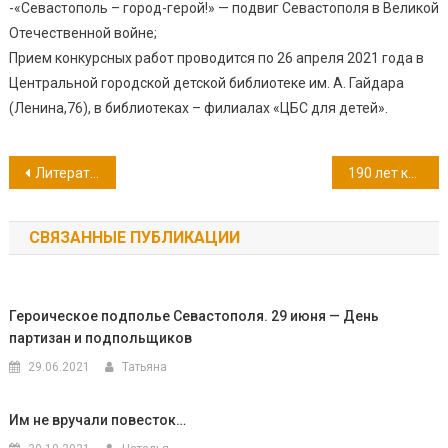
-«Севастополь – город-герой!» — подвиг Севастополя в Великой
Отечественной войне;
Прием конкурсных работ проводится по 26 апреля 2021 года в
Центральной городской детской библиотеке им. А. Гайдара
(Ленина,76), в библиотеках – филиалах «ЦБС для детей».
Навигация
Литературная викторина «Русская сказка в стихах «Конёк-Горбунок»
190 лет комедии А.С. Грибоедова «Горе от ума»
по
СВЯЗАННЫЕ ПУБЛИКАЦИИ
записям
Героическое подполье Севастополя. 29 июня — День
партизан и подпольщиков
29.06.2021
Татьяна
Им не вручали повесток…