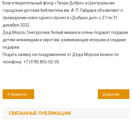
Благотворительный фонд «Твори Добро» и Центральная
городская детская библиотека им. А. П. Гайдара объявляют о
проведении новогоднего проекта «Добрых дел» с 27 по 31
декабря 2022.
Дед Мороз, Снегурочка, белый мишка и олень подарят подарки
детям-инвалидам и сиротам: развивающие игрушки и сладкие
подарки.
Подать заявку на поздравление от Деда Мороза можно по
телефону: +7 (978) 805-02-05
Навигация
Сказочные герои Эдуарда Успенского
Дорогие наши читатели!
по
СВЯЗАННЫЕ ПУБЛИКАЦИИ
записям