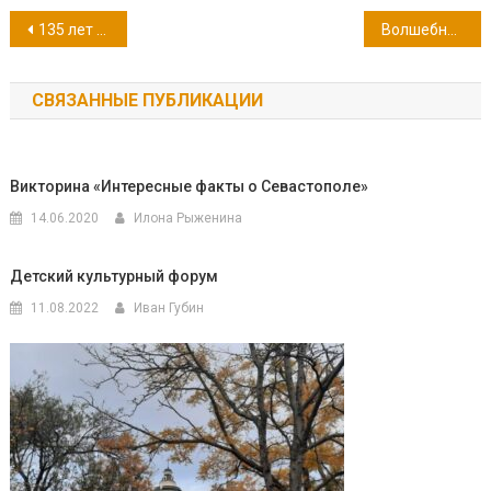
Навигация
135 лет рассказу А.П. Чехова «Каштанка»
Волшебная повесть-сказка о деревянном мальчике Алексея Николаевича Толстого
по
СВЯЗАННЫЕ ПУБЛИКАЦИИ
записям
Викторина «Интересные факты о Севастополе»
14.06.2020
Илона Рыженина
Детский культурный форум
11.08.2022
Иван Губин