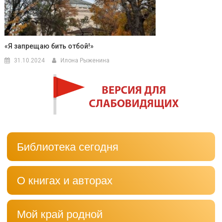
«Я запрещаю бить отбой!»
31.10.2024
Илона Рыженина
Библиотека сегодня
О книгах и авторах
Мой край родной