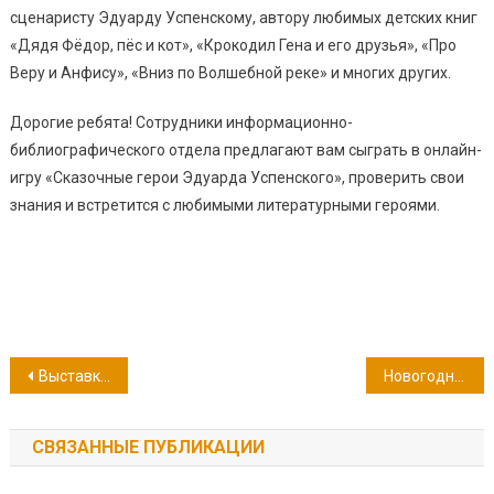
сценаристу Эдуарду Успенскому, автору любимых детских книг
«Дядя Фёдор, пёс и кот», «Крокодил Гена и его друзья», «Про
Веру и Анфису», «Вниз по Волшебной реке» и многих других.
Дорогие ребята! Сотрудники информационно-
библиографического отдела предлагают вам сыграть в онлайн-
игру «Сказочные герои Эдуарда Успенского», проверить свои
знания и встретится с любимыми литературными героями.
Навигация
Выставка рисунков «Новогоднее чудо»
Новогодний проект «Добрых дел»
по
СВЯЗАННЫЕ ПУБЛИКАЦИИ
записям