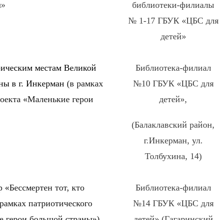
ы»
библиотеки-филиалы
№ 1-17 ГБУК «ЦБС для
детей»
рическим местам Великой
Библиотека-филиал
ны в г. Инкерман
(в рамках
№10 ГБУК «ЦБС для
роекта «Маленькие герои
детей»,
(Балаклавский район,
г.Инкерман, ул.
Толбухина, 14)
 «Бессмертен тот, кто
Библиотека-филиал
 рамках патриотического
№14 ГБУК «ЦБС для
е герои большой страны»)
детей» (Гагаринский