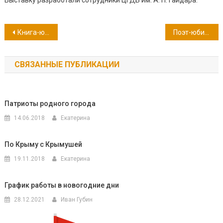
Выставку разработали сотрудники ЦГДБ им. А. П. Гайдара.
Навигация
Книга-юбиляр 2023 года: роман «Остров сокровищ» Роберта Льюиса Стивенсона
Поэт-юбиляр 2023 года: 100 лет со дня рождения Эдуарда Аркадьевича Асадова
по
СВЯЗАННЫЕ ПУБЛИКАЦИИ
записям
Патриоты родного города
14.06.2018
Екатерина
По Крыму с Крымушей
19.11.2018
Екатерина
График работы в новогодние дни
28.12.2021
Иван Губин