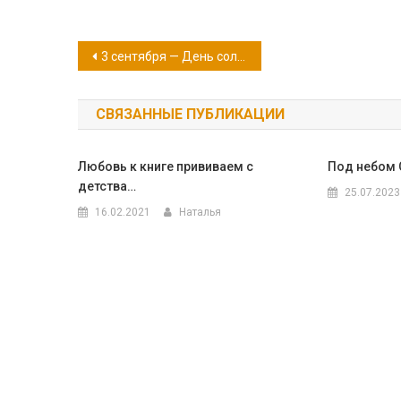
Навигация
3 сентября — День солидарности в борьбе с терроризмом
по
СВЯЗАННЫЕ ПУБЛИКАЦИИ
записям
Любовь к книге прививаем с
Под небом 
детства…
25.07.2023
16.02.2021
Наталья