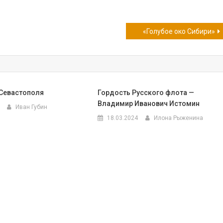
«Голубое око Сибири»
Севастополя
Гордость Русского флота —
Владимир Иванович Истомин
Иван Губин
18.03.2024
Илона Рыженина