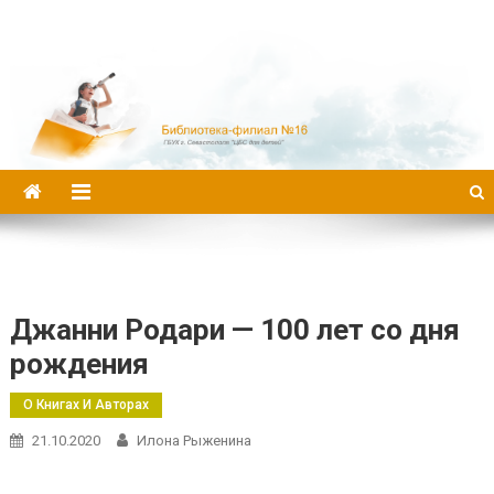
Библиотека-филиал №16
Джанни Родари — 100 лет со дня
рождения
О Книгах И Авторах
21.10.2020
Илона Рыженина