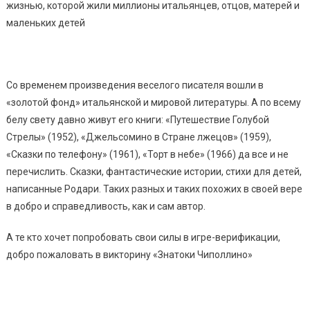
жизнью, которой жили миллионы итальянцев, отцов, матерей и
маленьких детей
Со временем произведения веселого писателя вошли в
«золотой фонд» итальянской и мировой литературы. А по всему
белу свету давно живут его книги: «Путешествие Голубой
Стрелы» (1952), «Джельсомино в Стране лжецов» (1959),
«Сказки по телефону» (1961), «Торт в небе» (1966) да все и не
перечислить. Сказки, фантастические истории, стихи для детей,
написанные Родари. Таких разных и таких похожих в своей вере
в добро и справедливость, как и сам автор.
А те кто хочет попробовать свои силы в игре-верификации,
добро пожаловать в викторину «Знатоки Чиполлино»