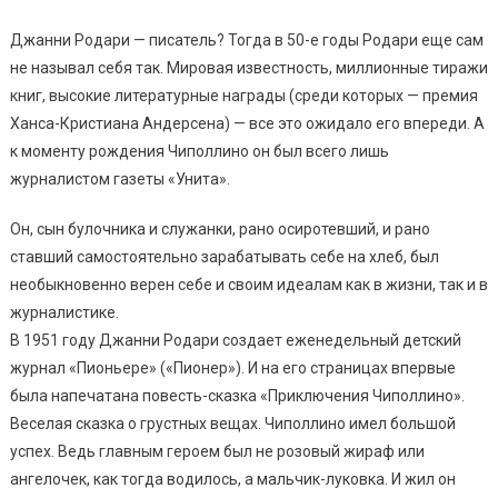
Джанни Родари — писатель? Тогда в 50-е годы Родари еще сам
не называл себя так. Мировая известность, миллионные тиражи
книг, высокие литературные награды (среди которых — премия
Ханса-Кристиана Андерсена) — все это ожидало его впереди. А
к моменту рождения Чиполлино он был всего лишь
журналистом газеты «Унита».
Он, сын булочника и служанки, рано осиротевший, и рано
ставший самостоятельно зарабатывать себе на хлеб, был
необыкновенно верен себе и своим идеалам как в жизни, так и в
журналистике.
В 1951 году Джанни Родари создает еженедельный детский
журнал «Пионьере» («Пионер»). И на его страницах впервые
была напечатана повесть-сказка «Приключения Чиполлино».
Веселая сказка о грустных вещах. Чиполлино имел большой
успех. Ведь главным героем был не розовый жираф или
ангелочек, как тогда водилось, а мальчик-луковка. И жил он