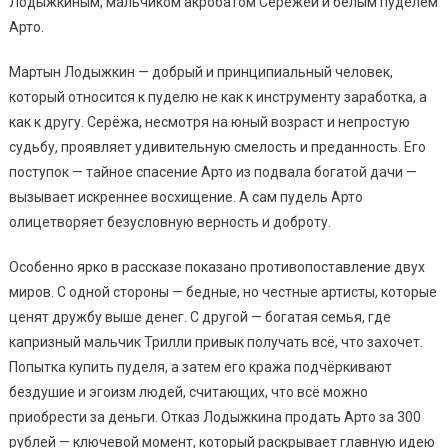
Лодыжкиным, мальчиком акробатом Серёжей и белым пуделем
Арто.
Мартын Лодыжкин — добрый и принципиальный человек,
который относится к пуделю не как к инструменту заработка, а
как к другу. Серёжа, несмотря на юный возраст и непростую
судьбу, проявляет удивительную смелость и преданность. Его
поступок — тайное спасение Арто из подвала богатой дачи —
вызывает искреннее восхищение. А сам пудель Арто
олицетворяет безусловную верность и доброту.
Особенно ярко в рассказе показано противопоставление двух
миров. С одной стороны — бедные, но честные артисты, которые
ценят дружбу выше денег. С другой — богатая семья, где
капризный мальчик Трилли привык получать всё, что захочет.
Попытка купить пуделя, а затем его кража подчёркивают
бездушие и эгоизм людей, считающих, что всё можно
приобрести за деньги. Отказ Лодыжкина продать Арто за 300
рублей — ключевой момент, который раскрывает главную идею