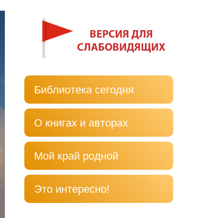
Библиотека сегодня
О книгах и авторах
Мой край родной
Это интересно!