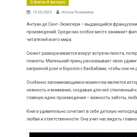
О Книгах И Авторах
13.05.2025
Илона Рыженина
Антуан де Сент-Экзюпери – выдающийся французский
произведений. Среди них особое место занимает фил
читателей всего мира.
Сюжет разворачивается вокруг встречи пилота, поте
планеты. Маленький принц рассказывает свою удивит
капризной розе и боролся с баобабами, чтобы они не 
Особенно запоминающимся моментом является истори
нежность и внимание, создавая для неё стеклянный к
главную идею произведения – важность заботы, любв
Книга удивительно сочетает в себе детскую непосре
любви и ответственности. Она учит нас видеть главно