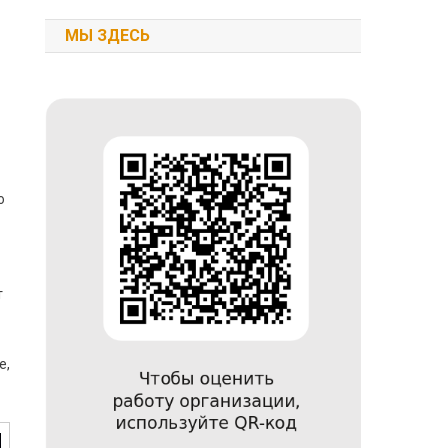
МЫ ЗДЕСЬ
о
т
е,