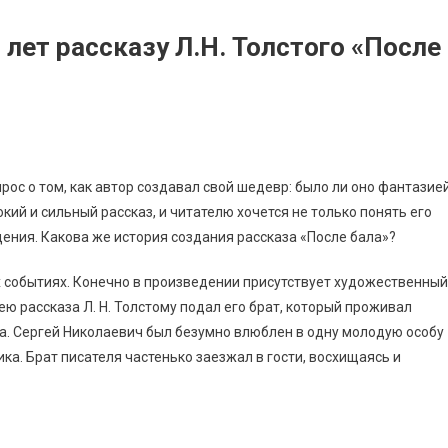
 лет рассказу Л.Н. Толстого «После
ос о том, как автор создавал свой шедевр: было ли оно фантазие
кий и сильный рассказ, и читателю хочется не только понять его
дения. Какова же история создания рассказа «После бала»?
х событиях. Конечно в произведении присутствует художественный
ею рассказа Л. Н. Толстому подал его брат, который проживал
ва. Сергей Николаевич был безумно влюблен в одну молодую особу
а. Брат писателя частенько заезжал в гости, восхищаясь и