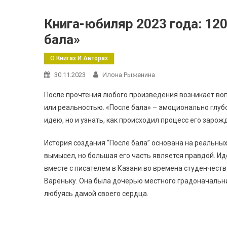
Книга-юбиляр 2023 года: 120
бала»
О Книгах И Авторах
30.11.2023
Илона Рыженина
После прочтения любого произведения возникает вопр
или реальностью. «После бала» – эмоционально глубо
идею, но и узнать, как происходил процесс его зарож
История создания “После бала” основана на реальны
вымысел, но большая его часть является правдой. Ид
вместе с писателем в Казани во времена студенчест
Вареньку. Она была дочерью местного градоначальник
любуясь дамой своего сердца.