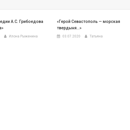
едии А.С. Грибоедова
«Герой Севастополь — морская
а»
твердыня…»
Илона Рыженина
03.07.2020
Татьяна