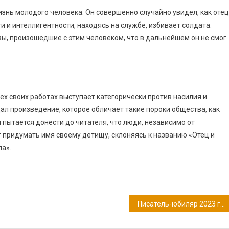
изнь молодого человека. Он совершенно случайно увидел, как отец
 и интеллигентности, находясь на службе, избивает солдата.
ы, произошедшие с этим человеком, что в дальнейшем он не смог
сех своих работах выступает категорически против насилия и
дал произведение, которое обличает такие пороки общества, как
 пытается донести до читателя, что люди, независимо от
г придумать имя своему детищу, склоняясь к названию «Отец и
ла».
Писатель-юбиляр 2023 года: 120 лет со дня рождения Лазаря Лагина