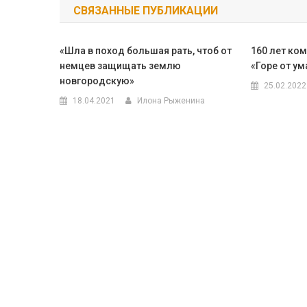
СВЯЗАННЫЕ ПУБЛИКАЦИИ
записям
«Шла в поход большая рать, чтоб от
160 лет ком
немцев защищать землю
«Горе от ум
новгородскую»
25.02.2022
18.04.2021
Илона Рыженина