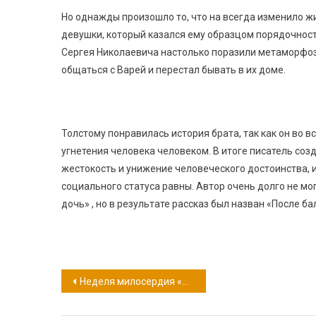
Но однажды произошло то, что на всегда изменило ж
девушки, который казался ему образцом порядочности
Сергея Николаевича настолько поразили метаморфоз
общаться с Варей и перестал бывать в их доме.
Толстому понравилась история брата, так как он во в
угнетения человека человеком. В итоге писатель соз
жестокость и унижение человеческого достоинства, и
социального статуса равны. Автор очень долго не мо
дочь» , но в результате рассказ был назван «После ба
Навигация
Неделя милосердия «Мир согреет доброта»
по