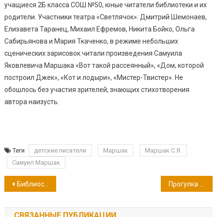
учащиеся 2Б класса СОШ №50, юные читатели библиотеки и их
родители. Участники театра «Светлячок»: Дмитрий Шемонаев,
Елизавета Таранец, Михаил Ефремов, Никита Бойко, Ольга
Сабирьянова и Мария Ткаченко, в режиме небольших
сценических зарисовок читали произведения Самуила
Яковлевича Маршака «Вот такой рассеянный», «Дом, которой
построил Джек», «Кот и лодыри», «Мистер-Твистер». Не
обошлось без участия зрителей, знающих стихотворения
автора наизусть.
Теги
детские писатели
Маршак
Маршак С.Я.
Самуил Маршак
Навигация
Библиосумерки 2018
Прогулка по библиотекам мира
по
СВЯЗАННЫЕ ПУБЛИКАЦИИ