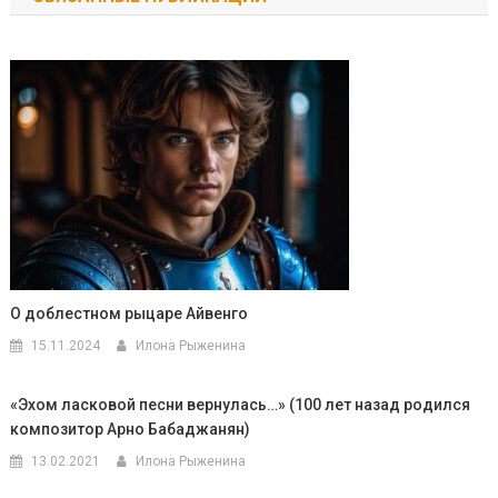
записям
О доблестном рыцаре Айвенго
15.11.2024
Илона Рыженина
«Эхом ласковой песни вернулась…» (100 лет назад родился
композитор Арно Бабаджанян)
13.02.2021
Илона Рыженина