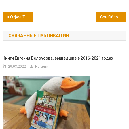
Навигация
О фее Танечке и разбойнике Толике
Сон Обломова
по
СВЯЗАННЫЕ ПУБЛИКАЦИИ
записям
Книги Евгения Белоусова, вышедшие в 2016-2021 годах
29.03.2022
Наталья