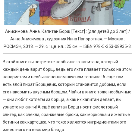
Анисимова, Анна. Капитан Борщ [Текст] : [для детей до 3 лет] /
Анна Анисимова ; художник Инна Папоротная. — Москва :
РОСМЭН, 2018. — 29, с. : цв. ил. ; 25 см. — ISBN 978-5-353-08935-3.
В этой книге вы встретите необычного капитана, который
каждый день варит борщ, ведь его яхта плавает только на этом
наваристом и необыкновенном вкусном топливе! А ещё там
есть злой пират Борщевик, который становится добрым, если
его накормить вкусным борщом. Чайки в книге тоже необычные
— они любят котлеты из борща, а как их капитан делает, вы
узнаете из книги! А ещё капитан Борщ носит фиолетовый
свитер, как свёкла, оранжевые брюки, как морковка и и жёлтые
ботинки как картошка, что тоже являются ингридиентами это
известного на весь мир блюда.