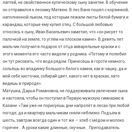
лаптей, не свойственное купеческому сыну занятие. В обучение
он отправился к леснику Матвею. В лес Ваня пошёл с корзинкой,
наполненной лыком, под которым лежали листы белой бумаги и
карандаш, которые ему купил отец. С большой любовью
относясь к сыну, Иван Васильевич заметил, что «он рисует то
палочкой на земле, то углём на плоском камне». В девять лет
мальчик получил в подарок от отца акварельные краски и с
этого момента его часто видели у родника. «Потому и полюбил
он тут рисовать, что вода рядом. Принесёшь в горсти немного,
сольёшь во впадинку большого белого камня, как в чашку, да и
мой себе кисточки, собирай цвет, какого нет в красках, зато
видишь в природе».
Матушка, Дарья Романовна, не поддерживала увлечение сына
и настояла, чтобы он поступил в Первую мужскую гимназию в
Казани. «Там уже не порисуешь дни напролёт в лесах при любой
погоде, да и квартиру мальчикам сняли неблизко. Подъём в
шесть, завтрак всегда один и тот же — хлеб с мёдом и молоко
горячее… А уроки какие длинные, скучные… Преподаватель