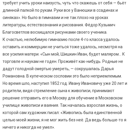
требует учить уроки наизусть, чуть что скажешь от себя — бьёт
длинной палкой по рукам. Руки все у Ванюшки в ссадинах и
синяках». Но было в гимназии и не так плохо на уроках
литературы, естествознания и рисования. Фёдор Кузьмич
Благосветлов восхищался рисунками своего ученика.
К счастью, нелюбимую гимназию после 4-го класса удалось
оставить и коммерции не учиться тоже удалось, несмотря на
все усилия матери. «Сын мой, Шишкин Иван, будет маляром… К
торговле и наукам не годен. Проживёт как-нибудь. Родные не
дадут голодной смертью умереть, — сокрушалась Дарья
Романовна. В купеческом сословии это было неприемлемым.
Но время шло, наступил 1852 год. Ивану Ивановичу уже 20 лет и
родители, видя стремление сына к живописи, принимают
решение отправить его в Москву для обучение в Московском
училище живописи и ваяния. Так началась взрослая жизнь, о
которой сам художник писал: «Живопись была единственной
целью моей жизни, я не мог жить без неё. Да ведь больше-то я
ничего и никогда не умел».