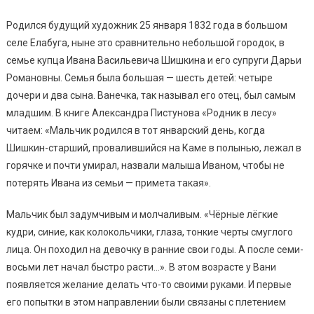
Родился будущий художник 25 января 1832 года в большом
селе Елабуга, ныне это сравнительно небольшой городок, в
семье купца Ивана Васильевича Шишкина и его супруги Дарьи
Романовны. Семья была большая — шесть детей: четыре
дочери и два сына. Ванечка, так называл его отец, был самым
младшим. В книге Александра Пистунова «Родник в лесу»
читаем: «Мальчик родился в тот январский день, когда
Шишкин-старший, провалившийся на Каме в полынью, лежал в
горячке и почти умирал, назвали малыша Иваном, чтобы не
потерять Ивана из семьи — примета такая».
Мальчик был задумчивым и молчаливым. «Чёрные лёгкие
кудри, синие, как колокольчики, глаза, тонкие черты смуглого
лица. Он походил на девочку в ранние свои годы. А после семи-
восьми лет начал быстро расти…». В этом возрасте у Вани
появляется желание делать что-то своими руками. И первые
его попытки в этом направлении были связаны с плетением