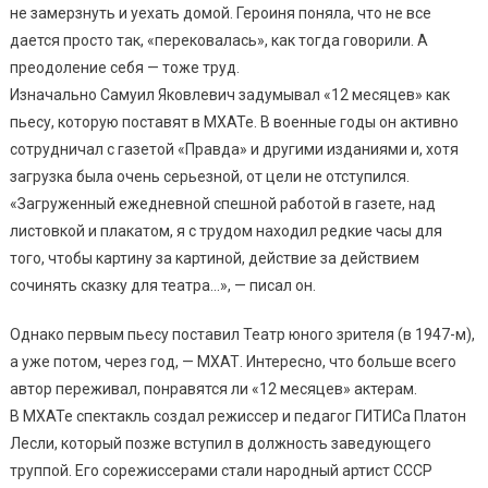
не замерзнуть и уехать домой. Героиня поняла, что не все
дается просто так, «перековалась», как тогда говорили. А
преодоление себя — тоже труд.
Изначально Самуил Яковлевич задумывал «12 месяцев» как
пьесу, которую поставят в МХАТе. В военные годы он активно
сотрудничал с газетой «Правда» и другими изданиями и, хотя
загрузка была очень серьезной, от цели не отступился.
«Загруженный ежедневной спешной работой в газете, над
листовкой и плакатом, я с трудом находил редкие часы для
того, чтобы картину за картиной, действие за действием
сочинять сказку для театра…», — писал он.
Однако первым пьесу поставил Театр юного зрителя (в 1947-м),
а уже потом, через год, — МХАТ. Интересно, что больше всего
автор переживал, понравятся ли «12 месяцев» актерам.
В МХАТе спектакль создал режиссер и педагог ГИТИСа Платон
Лесли, который позже вступил в должность заведующего
труппой. Его сорежиссерами стали народный артист СССР