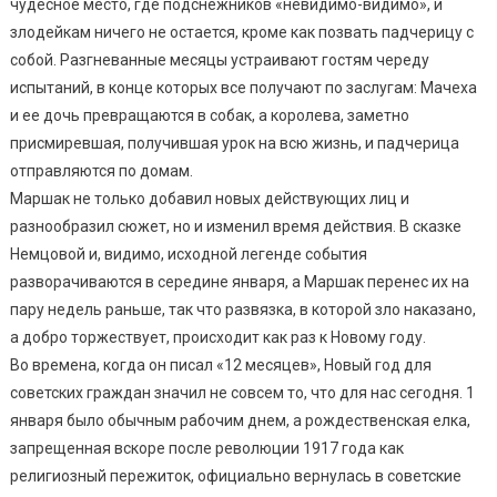
чудесное место, где подснежников «невидимо-видимо», и
злодейкам ничего не остается, кроме как позвать падчерицу с
собой. Разгневанные месяцы устраивают гостям череду
испытаний, в конце которых все получают по заслугам: Мачеха
и ее дочь превращаются в собак, а королева, заметно
присмиревшая, получившая урок на всю жизнь, и падчерица
отправляются по домам.
Маршак не только добавил новых действующих лиц и
разнообразил сюжет, но и изменил время действия. В сказке
Немцовой и, видимо, исходной легенде события
разворачиваются в середине января, а Маршак перенес их на
пару недель раньше, так что развязка, в которой зло наказано,
а добро торжествует, происходит как раз к Новому году.
Во времена, когда он писал «12 месяцев», Новый год для
советских граждан значил не совсем то, что для нас сегодня. 1
января было обычным рабочим днем, а рождественская елка,
запрещенная вскоре после революции 1917 года как
религиозный пережиток, официально вернулась в советские