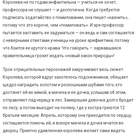
Королева не по годам инфантильна — учиться не хочет,
профессора не слушает — и деспотична. Когда требуется
подписать ходатайство о помиловании, она пишет «казнить»,
потому что это короче, чем «помиловать». И зря профессор
пытается заставить ее задуматься — он ведь и сам соглашается
с неверными ответами ученицы на уроке арифметики, потому
что боится ее крутого нрава. Что говорить — зарвавшаяся
правительница грозит издать «новый закон природы»!
Трое отрицательных персонажей закручивают весь сюжет.
Королева, которой вдруг захотелось подснежников, обещает
щедро наградить золотом и роскошными шубами того, кто
достанет ей их зимой, а мачеха и ее дочка, услышав об этом,
отправляют падчерицу в лес. Замерзшая девочка долго бродит
по лесу, а потом выходит на поляну, где у костра греются 12
братьев-месяцев. Апрель, которому она приходится по сердцу,
соглашается помочь ей, и вскоре мачеха и дочка мчатся во
дворец. Приятно удивленная королева желает сама видеть