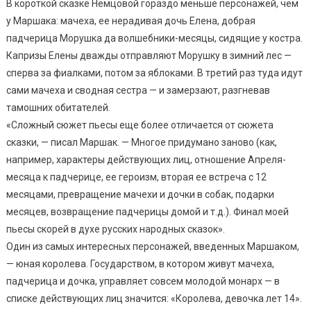
В короткой сказке Немцовой гораздо меньше персонажей, чем
у Маршака: мачеха, ее нерадивая дочь Елена, добрая
падчерица Морушка да волшебники-месяцы, сидящие у костра.
Капризы Елены дважды отправляют Морушку в зимний лес —
сперва за фиалками, потом за яблоками. В третий раз туда идут
сами мачеха и сводная сестра — и замерзают, разгневав
тамошних обитателей.
«Сложный сюжет пьесы еще более отличается от сюжета
сказки, — писал Маршак. — Многое придумано заново (как,
например, характеры действующих лиц, отношение Апреля-
месяца к падчерице, ее героизм, вторая ее встреча с 12
месяцами, превращение мачехи и дочки в собак, подарки
месяцев, возвращение падчерицы домой и т.д.). Финал моей
пьесы скорей в духе русских народных сказок».
Один из самых интересных персонажей, введенных Маршаком,
— юная королева. Государством, в котором живут мачеха,
падчерица и дочка, управляет совсем молодой монарх — в
списке действующих лиц значится: «Королева, девочка лет 14».