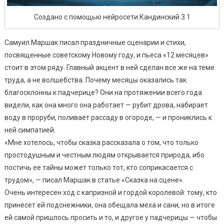
Создано с помощью нейросети Кандинский 3.1
Самуил Маршак писал праздничные сценарии и стихи,
посвященные советскому Новому году, и пьеса «12 месяцев»
стоит в этом ряду. Главный акцент в ней сделан все же на теме
труда, а не волшебства. Почему месяцы оказались так
благосклонны к падчерице? Они на протяжении всего года
видели, как она много она работает — рубит дрова, набирает
воду в проруби, поливает рассаду в огороде, — и прониклись к
ней симпатией.
«Мне хотелось, чтобы сказка рассказала о том, что только
простодушным и честным людям открывается природа, ибо
постичь ее тайны может только тот, кто соприкасается с
трудом», — писал Маршак в статье «Сказка на сцене».
Очень интересен ход с капризной и гордой королевой: тому, кто
принесет ей подснежники, она обещала меха и сани, но в итоге
ей самой пришлось просить и то, и другое у падчерицы — чтобы