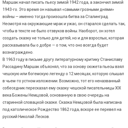
Маршак начал писать пьесу зимой 1942 года, а закончил зимой
1943-го. Это время он называл «самыми грозными днями»
войны — именно тогда произошла битва за Сталинград.
Несмотря на окружающие мрак и ужас, он старался сделать так,
чтобы в тексте не было отзвуков войны. Наоборот, он хотел
создать сказку не только для детей, но и для взрослых, которая
рассказывала бы о добре — о том, что оно всегда будет
вознаграждено.
В 1963 году в письме другу литературному критику Станиславу
Рассадину Маршак объяснял, что за основу сюжета пьесы взял
чешскую или богемскую легенду о 12 месяцах, которую слышал
в чьем-то устном изложении. Возможно, тот его неназванный
собеседник пересказал ему сказку чешской писательницы XIX
века Божены Немцовой, основанную в свою очередь на
старинной словацкой сказке. Сказка Немцовой была написана
под католическое Рождество 1862 года, вскоре ее перевел на
русский Николай Лесков.