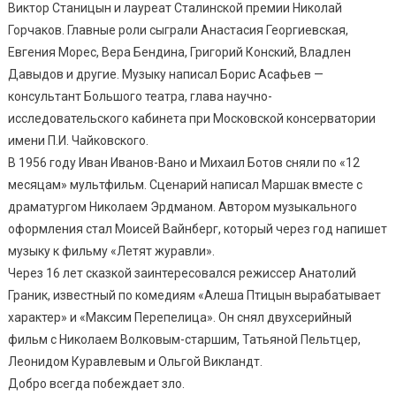
Виктор Станицын и лауреат Сталинской премии Николай
Горчаков. Главные роли сыграли Анастасия Георгиевская,
Евгения Морес, Вера Бендина, Григорий Конский, Владлен
Давыдов и другие. Музыку написал Борис Асафьев —
консультант Большого театра, глава научно-
исследовательского кабинета при Московской консерватории
имени П.И. Чайковского.
В 1956 году Иван Иванов-Вано и Михаил Ботов сняли по «12
месяцам» мультфильм. Сценарий написал Маршак вместе с
драматургом Николаем Эрдманом. Автором музыкального
оформления стал Моисей Вайнберг, который через год напишет
музыку к фильму «Летят журавли».
Через 16 лет сказкой заинтересовался режиссер Анатолий
Граник, известный по комедиям «Алеша Птицын вырабатывает
характер» и «Максим Перепелица». Он снял двухсерийный
фильм с Николаем Волковым-старшим, Татьяной Пельтцер,
Леонидом Куравлевым и Ольгой Викландт.
Добро всегда побеждает зло.