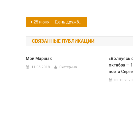
Навигация
25 июня — День дружбы и единения славян
по
СВЯЗАННЫЕ ПУБЛИКАЦИИ
записям
Мой Маршак
«Волнуясь 
октября — 
11.05.2018
Екатерина
поэта Серге
03.10.2020