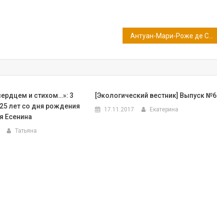
Антуан-Мари-Роже де Сент-Экзюпери (120 лет со дня рождения)
сердцем и стихом…»: 3
[Экологический вестник] Выпуск №6
125 лет со дня рождения
17.11.2017
Екатерина
я Есенина
Татьяна