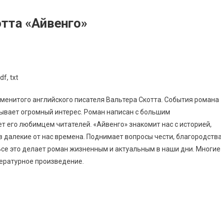
отта «Айвенго»
менитого английского писателя Вальтера Скотта. События романа
ызывает огромный интерес. Роман написан с большим
т его любимцем читателей. «Айвенго» знакомит нас с историей,
 далекие от нас времена. Поднимает вопросы чести, благородства
Все это делает роман жизненным и актуальным в наши дни. Многие
тературное произведение.