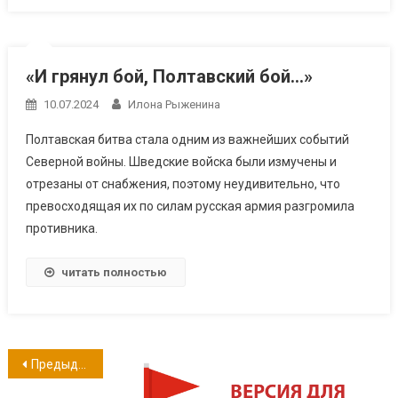
«И грянул бой, Полтавский бой…»
10.07.2024
Илона Рыженина
Полтавская битва стала одним из важнейших событий
Северной войны. Шведские войска были измучены и
отрезаны от снабжения, поэтому неудивительно, что
превосходящая их по силам русская армия разгромила
противника.
читать полностью
Навигация
Предыдущие записи