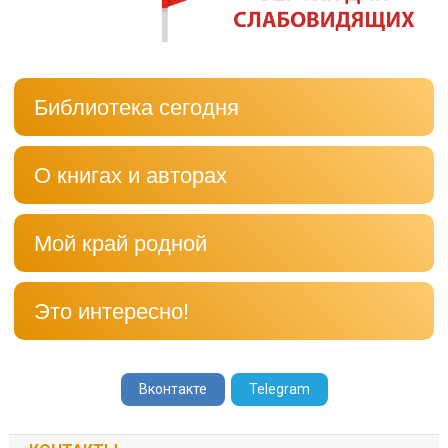
по
записям
Библиотека сегодня
О книгах и авторах
Мой край родной
Это интересно!
Вконтакте
Telegram