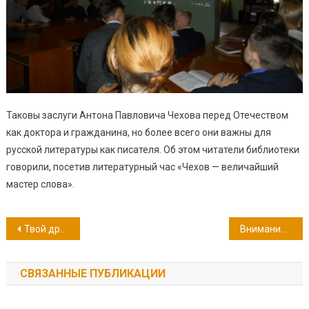
Таковы заслуги Антона Павловича Чехова перед Отечеством
как доктора и гражданина, но более всего они важны для
русской литературы как писателя. Об этом читатели библиотеки
говорили, посетив литературный час «Чехов — величайший
мастер слова».
Навигация
Твой друг море
Внимание! Конкурс!
по
СВЯЗАННЫЕ ПУБЛИКАЦИИ
записям