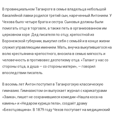
В провинциальном Таганроге в семье владельца небольшой
бакалейной лавки родился третий сын, нареченный Антонием. У
Чехова было четыре брата и сестра. Сыновья должны были
помогать отцу в торговле, а также петь в организованном им
церковном хоре. Дед писателя по отцу, крепостной из
Воронежской губернии, выкупил себя с семьёй и в конце жизни
служил управляющим имением. Мать, внучка выкупившегося на
волю крестьянина-крепостного, вносила в семью мягкость и
человечность в противовес деспотизму отца. «Талант у нас со
стороны отца, а душа — со стороны матери», — говорил
впоследствии писатель.
В восемь лет Антон поступил в Таганрогскую классическую
гимназию. Гимназистом он выпускает журнал с карикатурами
«Заика», пишет не сохранившиеся комедии «Нашла коса на
камень» и «Недаром курица пела», создаёт драму
«Безотцовщина». В 1879 году Чехов поступает на медицинский