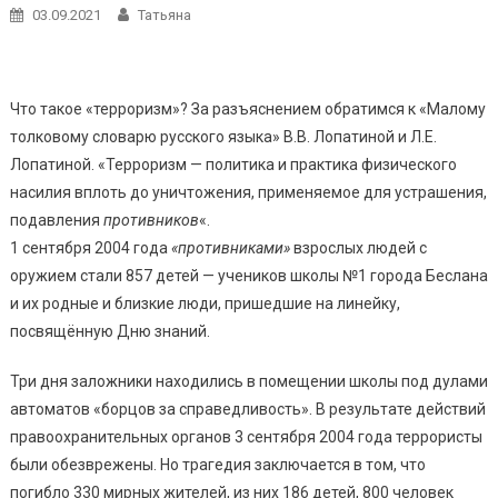
03.09.2021
Татьяна
Что такое «терроризм»? За разъяснением обратимся к «Малому
толковому словарю русского языка» В.В. Лопатиной и Л.Е.
Лопатиной. «Терроризм — политика и практика физического
насилия вплоть до уничтожения, применяемое для устрашения,
подавления
противников
«.
1 сентября 2004 года
«противниками»
взрослых людей с
оружием стали 857 детей — учеников школы №1 города Беслана
и их родные и близкие люди, пришедшие на линейку,
посвящённую Дню знаний.
Три дня заложники находились в помещении школы под дулами
автоматов «борцов за справедливость». В результате действий
правоохранительных органов 3 сентября 2004 года террористы
были обезврежены. Но трагедия заключается в том, что
погибло 330 мирных жителей, из них 186 детей, 800 человек