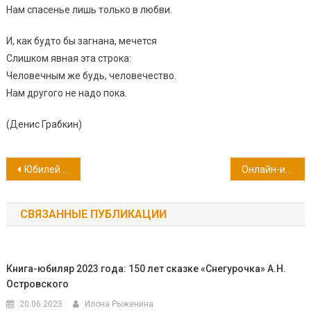
Нам спасенье лишь только в любви.
И, как будто бы загнана, мечется
Слишком явная эта строка:
Человечным же будь, человечество.
Нам другого не надо пока.
(Денис Грабкин)
Навигация
Юбилей писателя: Григорий Георгиевич Белых (115 лет со дня рождения)
Онлайн-игра «Похождения господина Хлестакова»
по
СВЯЗАННЫЕ ПУБЛИКАЦИИ
записям
Книга-юбиляр 2023 года: 150 лет сказке «Снегурочка» А.Н.
Островского
20.06.2023
Илона Рыженина