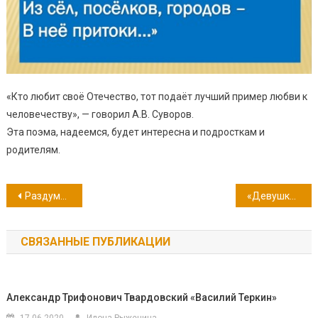
«Кто любит своё Отечество, тот подаёт лучший пример любви к
человечеству», — говорил А.В. Суворов.
Эта поэма, надеемся, будет интересна и подросткам и
родителям.
Навигация
Раздумья о войне
«Девушка в шинели»
по
СВЯЗАННЫЕ ПУБЛИКАЦИИ
записям
Александр Трифонович Твардовский «Василий Теркин»
17.06.2020
Илона Рыженина