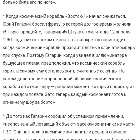
больно била его по ноге».
* Когда космический корабль «Восток-1» начал снижаться,
Юрий Гагарин бросил фразу, о которой долгое время молчали:
«Я горю, прощайте, товарищи!» Штука в том, что до 12 апреля
1961 года никто толком не знал, что конкретно происходит,
когда космический корабль проходит плотные слои атмосферы
при спуске. Поэтому Гагарин, когда увидел в иллюминаторе
бушующее пламя, предположил, что космический корабль
горит, а самому ему осталось жить считанные секунды. На
самом деле трение жаропрочной обшивки космического
корабля об атмосферу — рабочий момент, который происходит
при каждом полете. Зато теперь каждый космонавт готов к
огненному шоу за бортом.
* До того как Гагарин сообщил об успешном приземлении,
«неопознанный летающий объект» засекли зенитчики из части
ПВО. Они не знали о космическом полете и решили сначала
выяснить, что упало, а потом доложить начальству. Сперва они