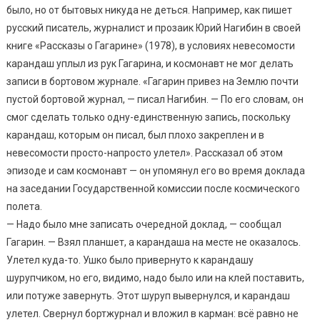
было, но от бытовых никуда не деться. Например, как пишет
русский писатель, журналист и прозаик Юрий Нагибин в своей
книге «Рассказы о Гагарине» (1978), в условиях невесомости
карандаш уплыл из рук Гагарина, и космонавт не мог делать
записи в бортовом журнале. «Гагарин привез на Землю почти
пустой бортовой журнал, — писал Нагибин. — По его словам, он
смог сделать только одну-единственную запись, поскольку
карандаш, которым он писал, был плохо закреплен и в
невесомости просто-напросто улетел». Рассказал об этом
эпизоде и сам космонавт — он упомянул его во время доклада
на заседании Государственной комиссии после космического
полета.
— Надо было мне записать очередной доклад, — сообщал
Гагарин. — Взял планшет, а карандаша на месте не оказалось.
Улетел куда-то. Ушко было привернуто к карандашу
шурупчиком, но его, видимо, надо было или на клей поставить,
или потуже завернуть. Этот шуруп вывернулся, и карандаш
улетел. Свернул бортжурнал и вложил в карман: всё равно не