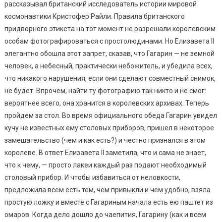
рассказывал британский исследователь истории мировой
космонавтики Кристофер Райли. Правила британского
придворного этикета на тот момент не разрешали королевским
особам фотографироваться с простолюдинами. Но Елизавета II
элегантно обошла этот запрет, сказав, что Гагарин — не земной
человек, а небесный, практически небожитель, и убедила всех,
что никакого нарушения, если они сделают совместный снимок,
не будет. Впрочем, найти ту фотографию так никто и не смог:
вероятнее всего, она хранится в королевских архивах. Теперь
пройдем за стол. Во время официального обеда Гагарин увидел
кучу не известных ему столовых приборов, пришел в некоторое
замешательство (чем и как есть?) и честно признался в этом
королеве. В ответ Елизавета II заметила, что и сама не знает,
что к чему, — просто лакеи каждый раз подают необходимый
столовый прибор. И чтобы избавиться от неловкости,
предложила всем есть тем, чем привыкли и чем удобно, взяла
простую ложку и вместе с Гагариным начала есть ею паштет из
омаров. Когда дело дошло до чаепития, Гагарину (как и всем