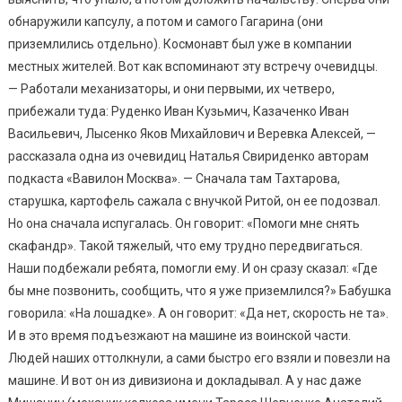
обнаружили капсулу, а потом и самого Гагарина (они
приземлились отдельно). Космонавт был уже в компании
местных жителей. Вот как вспоминают эту встречу очевидцы.
— Работали механизаторы, и они первыми, их четверо,
прибежали туда: Руденко Иван Кузьмич, Казаченко Иван
Васильевич, Лысенко Яков Михайлович и Веревка Алексей, —
рассказала одна из очевидиц Наталья Свириденко авторам
подкаста «Вавилон Москва». — Сначала там Тахтарова,
старушка, картофель сажала с внучкой Ритой, он ее подозвал.
Но она сначала испугалась. Он говорит: «Помоги мне снять
скафандр». Такой тяжелый, что ему трудно передвигаться.
Наши подбежали ребята, помогли ему. И он сразу сказал: «Где
бы мне позвонить, сообщить, что я уже приземлился?» Бабушка
говорила: «На лошадке». А он говорит: «Да нет, скорость не та».
И в это время подъезжают на машине из воинской части.
Людей наших оттолкнули, а сами быстро его взяли и повезли на
машине. И вот он из дивизиона и докладывал. А у нас даже