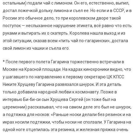
остальным) подали чай с лимоном. Он его, естественно, выпил,
достал ложечкой дольку лимона и съел ее. Но если и в СССР, и в
России это обычное дело, то при королевском дворе такой
поступок — неслыханное нарушение этикета, всё равно что есть
руками и вытирать их о скатерть. Королева нашла выход и из
этой ситуации, сказав всем «пить чай по-гагарински», достала
свой лимон из чашки и съела его.
* После первого полета Гагарина торжественно встречали в
Москве на Красной площади. На кадрах кинохроники видно, что
у шагавшего по направлению к первому секретарю ЦК КПСС
Никите Хрущеву Гагарина развязался шнурок. И эта деталь
только добавила народной любви к космонавту. Позже в
интервью Би-би-си сын Хрущева Сергей (он тоже был на
церемонии) рассказывал, что на самом деле это был не шнурок,
а подтяжка для носков: «Раньше носки делали без резинок и на
икрах носили подтяжки, чтобы носки не сползали. У Гагарина на
одной ноге отцепилась эта резинка, и железная пряжка очень