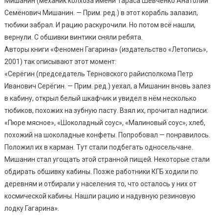
Мишанин (механик колхоза имени Тараса Шевченко Анатолий
Семёнович Мишанин. — Прим. ред.) в этот корабль залазил,
тюбики забрал. И рацию раскурочили. Но потом всё нашли,
вернули. С обшивки винтики сняли ребята.
Авторы книги «Феномен Гагарина» (издательство «Летопись»,
2001) так описывают этот момент:
«Серёгин (председатель Терновского райисполкома Петр
Иванович Серёгин. — Прим. ред.) уехал, а Мишанин вновь залез
в кабину, открыл белый шкафчик и увидел в нём несколько
тюбиков, похожих на зубную пасту. Взял их, прочитал надписи:
«Пюре мясное», «Шоколадный соус», «Малиновый соус», хлеб,
похожий на шоколадные конфеты. Попробовал — понравилось.
Положил их в карман. Тут стали подбегать односельчане.
Мишанин стал угощать этой странной пищей. Некоторые стали
обдирать обшивку кабины. Позже работники КГБ ходили по
деревням и отбирали у населения то, что осталось у них от
космической кабины. Нашли рацию и надувную резиновую
лодку Гагарина».