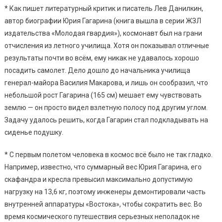
* Как пишет литературный критик и писатель Лев Данилкин,
автор биографии Юрия Гагарина (книга вышла в серии ЖЗЛ
издательства «Молодая гвардия»), космонавт был на грани
отчисления из летного училища. Хотя он показывал отличные
результаты почти во всём, ему никак не удавалось хорошо
посадить самолет. Дело дошло до начальника училища
генерал-майора Василия Макарова, и лишь он сообразил, что
небольшой рост Гагарина (165 см) мешает ему чувствовать
землю — он просто видел взлетную полосу под другим углом.
Задачу удалось решить, когда Гагарин стал подкладывать на
сиденье подушку.
* С первым полетом человека в космос всё было не так гладко.
Например, известно, что суммарный вес Юрия Гагарина, его
скафандра и кресла превысил максимально допустимую
нагрузку на 13,6 кг, поэтому инженеры демонтировали часть
внутренней аппаратуры «Востока», чтобы сократить вес. Во
время космического путешествия серьезных неполадок не