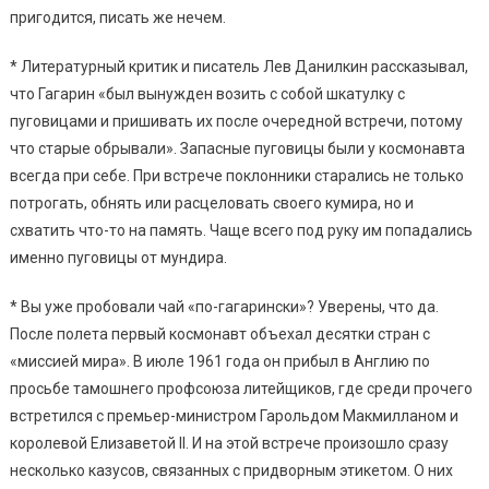
пригодится, писать же нечем.
* Литературный критик и писатель Лев Данилкин рассказывал,
что Гагарин «был вынужден возить с собой шкатулку с
пуговицами и пришивать их после очередной встречи, потому
что старые обрывали». Запасные пуговицы были у космонавта
всегда при себе. При встрече поклонники старались не только
потрогать, обнять или расцеловать своего кумира, но и
схватить что-то на память. Чаще всего под руку им попадались
именно пуговицы от мундира.
* Вы уже пробовали чай «по-гагарински»? Уверены, что да.
После полета первый космонавт объехал десятки стран с
«миссией мира». В июле 1961 года он прибыл в Англию по
просьбе тамошнего профсоюза литейщиков, где среди прочего
встретился с премьер-министром Гарольдом Макмилланом и
королевой Елизаветой II. И на этой встрече произошло сразу
несколько казусов, связанных с придворным этикетом. О них