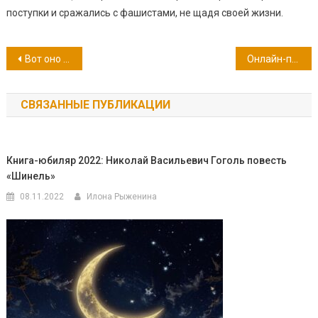
поступки и сражались с фашистами, не щадя своей жизни.
Навигация
Вот оно какое — наше море! 31 октября — Международный день Чёрного моря
Онлайн-презентация книги «Севастополь в бою и труде 1941 — 1965»
по
СВЯЗАННЫЕ ПУБЛИКАЦИИ
записям
Книга-юбиляр 2022: Николай Васильевич Гоголь повесть
«Шинель»
08.11.2022
Илона Рыженина