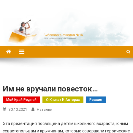
Библиотека-филиал №16
Им не вручали повесток…
Мой Край Родной
О Книгах И Авторах
Россия
30.10.2021
Наталья
Эта презентация посвящена детям школьного возраста, юным
севастопольцам и крымчанам, которые совершали героические