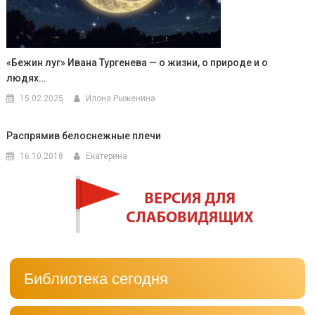
«Бежин луг» Ивана Тургенева — о жизни, о природе и о
людях…
15.02.2025
Илона Рыженина
Распрямив белоснежные плечи
16.10.2018
Екатерина
Библиотека сегодня