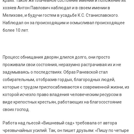
краях. Такое же плачевное состояние имений и положение их
хозяев Антон Павлович наблюдал и в своем имении в
Мелихове, и будучи гостем в усадьбе К.С. Станиславского.
Наблюдал он за происходящим и осмысливал происходящее
более 10 лет.
Процесс обнищания дворян длился долго, они просто
проживали свои состояния, неразумно растрачивая их и не
задумываясь о последствиях. Образ Раневской стал
собирательным, отобразив гордых, благородных людей,
которые с трудом приспосабливаются к современной жизни, из
которой исчезло право владения человеческим ресурсом в
виде крепостных крестьян, работающих на благосостояние
своих господ.
Работа над пьесой «Вишневый сад» требовала от автора
чрезвычайных усилий. Так, он пишет друзьям: «Пишу по четыре