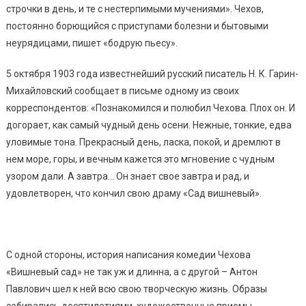
строчки в день, и те с нестерпимыми мучениями». Чехов,
постоянно борющийся с приступами болезни и бытовыми
неурядицами, пишет «бодрую пьесу».
5 октября 1903 года известнейший русский писатель Н. К. Гарин-
Михайловский сообщает в письме одному из своих
корреспондентов: «Познакомился и полюбил Чехова. Плох он. И
догорает, как самый чудный день осени. Нежные, тонкие, едва
уловимые тона. Прекрасный день, ласка, покой, и дремлют в
нем море, горы, и вечным кажется это мгновение с чудным
узором дали. А завтра… Он знает свое завтра и рад, и
удовлетворен, что кончил свою драму «Сад вишневый».
С одной стороны, история написания комедии Чехова
«Вишневый сад» не так уж и длинна, а с другой – Антон
Павлович шел к ней всю свою творческую жизнь. Образы
собирались десятилетиями, художественные приемы,