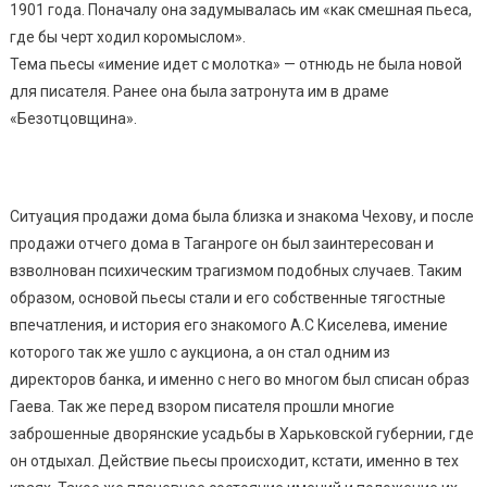
1901 года. Поначалу она задумывалась им «как смешная пьеса,
где бы черт ходил коромыслом».
Тема пьесы «имение идет с молотка» — отнюдь не была новой
для писателя. Ранее она была затронута им в драме
«Безотцовщина».
Ситуация продажи дома была близка и знакома Чехову, и после
продажи отчего дома в Таганроге он был заинтересован и
взволнован психическим трагизмом подобных случаев. Таким
образом, основой пьесы стали и его собственные тягостные
впечатления, и история его знакомого А.С Киселева, имение
которого так же ушло с аукциона, а он стал одним из
директоров банка, и именно с него во многом был списан образ
Гаева. Так же перед взором писателя прошли многие
заброшенные дворянские усадьбы в Харьковской губернии, где
он отдыхал. Действие пьесы происходит, кстати, именно в тех